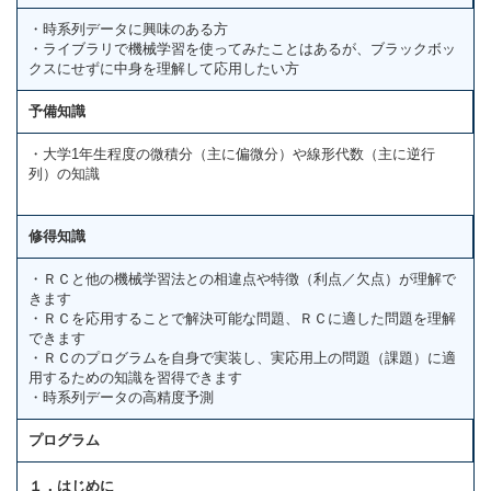
・時系列データに興味のある方
・ライブラリで機械学習を使ってみたことはあるが、ブラックボッ
クスにせずに中身を理解して応用したい方
予備知識
・大学1年生程度の微積分（主に偏微分）や線形代数（主に逆行
列）の知識
修得知識
・ＲＣと他の機械学習法との相違点や特徴（利点／欠点）が理解で
きます
・ＲＣを応用することで解決可能な問題、ＲＣに適した問題を理解
できます
・ＲＣのプログラムを自身で実装し、実応用上の問題（課題）に適
用するための知識を習得できます
・時系列データの高精度予測
プログラム
１．はじめに