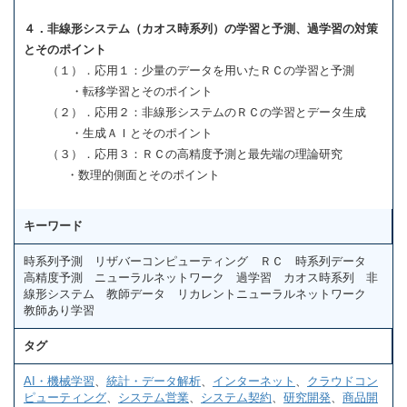
４．非線形システム（カオス時系列）の学習と予測、過学習の対策
とそのポイント
（１）．応用１：少量のデータを用いたＲＣの学習と予測
・転移学習とそのポイント
（２）．応用２：非線形システムのＲＣの学習とデータ生成
・生成ＡＩとそのポイント
（３）．応用３：ＲＣの高精度予測と最先端の理論研究
・数理的側面とそのポイント
キーワード
時系列予測 リザバーコンピューティング ＲＣ 時系列データ
高精度予測 ニューラルネットワーク 過学習 カオス時系列 非
線形システム 教師データ リカレントニューラルネットワーク
教師あり学習
タグ
AI・機械学習
、
統計・データ解析
、
インターネット
、
クラウドコン
ピューティング
、
システム営業
、
システム契約
、
研究開発
、
商品開