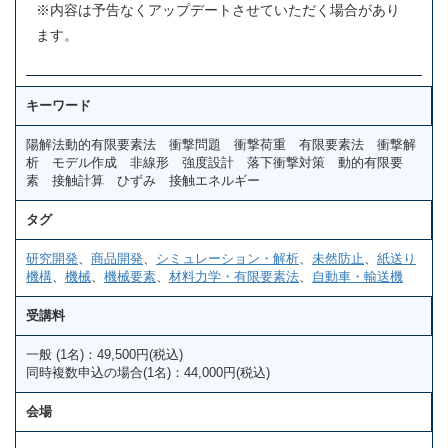
※内容は予告なくアップデートさせていただく場合があり
ます。
キーワード
陽解法動的有限要素法 衝撃問題 衝撃荷重 有限要素法 衝撃解
析 モデル作成 非線形 強度設計 落下衝撃対策 動的有限要
素 接触計算 ひずみ 接触エネルギー
タグ
研究開発
、
商品開発
、
シミュレーション・解析
、
未然防止
、
紙送り
機構
、
機械
、
機械要素
、
材料力学・有限要素法
、
自動車・輸送機
受講料
一般 (1名)：49,500円(税込)
同時複数申込の場合(1名)：44,000円(税込)
会場