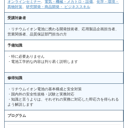
オンラインセミナー
、
電気・機械・メカトロ・設備
、
化学・環境・
異物対策
、
研究開発・商品開発・ ビジネススキル
受講対象者
・リチウムイオン電池に携わる開発技術者、応用製品企画担当者、
営業関係者、品質保証部門担当の方
予備知識
・特に必要ありません
・電池工学的な内容は判り易く説明します
修得知識
・リチウムイオン電池の基本構成と安全対策
・国内外の安全性規格・試験と実務対応
・知識と言うよりは、それぞれの実務に対応した即応力を得られる
よう解説します
プログラム