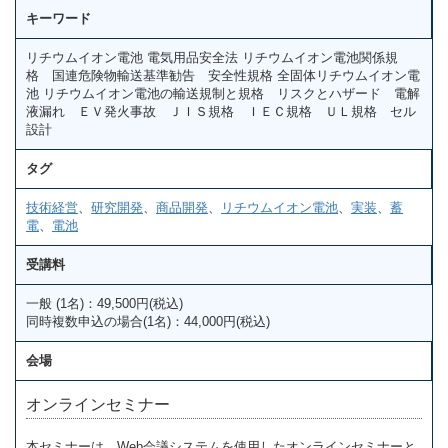
キーワード
リチウムイオン電池 電気用品安全法 リチウムイオン電池関係規
格 国連危険物輸送基準勧告 安全性規格 全固体リチウムイオン電
池 リチウムイオン電池の輸送規制と規格 リスクとハザード 電解
液漏れ ＥＶ発火事故 ＪＩＳ規格 ＩＥＣ規格 ＵＬ規格 セル
設計
タグ
技術経営
、
研究開発
、
商品開発
、
リチウムイオン電池
、
実装
、
蓄
電
、
電池
受講料
一般 (1名)：49,500円(税込)
同時複数申込の場合(1名)：44,000円(税込)
会場
オンラインセミナー
本セミナーは、Web会議システムを使用したオンラインセミナーと