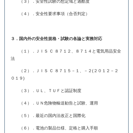
（３）．安全性試験の想定域と過酷度
（４）．安全性要求事項（合否判定）
３．国内外の安全性規格・試験の各論と実務対応
（１）．ＪＩＳ Ｃ ８７１２、８７１４と電気用品安全
法
（２）．ＪＩＳ Ｃ ８７１５－１、－２(２０１２－２
０１９)
（３）．ＵＬ、ＴＵＦと認証制度
（４）．ＵＮ危険物輸送勧告と試験、運用
（５）．最近の国内法改正と国際化
（６）．電池の製品仕様、定格と購入手順