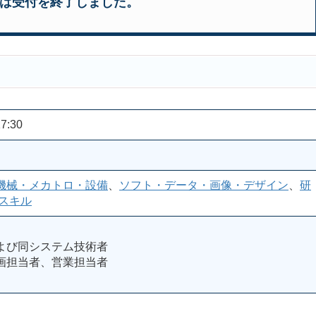
は受付を終了しました。
7:30
機械・メカトロ・設備
、
ソフト・データ・画像・デザイン
、
研
スキル
よび同システム技術者
画担当者、営業担当者