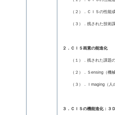
（２）．ＣＩＳの性能成
（３）．残された技術
２．ＣＩＳ画素の能進化
（１）．残された課題の
（２）．Ｓensing（機
（３）．Ｉmaging（人
３．ＣＩＳの機能進化：３