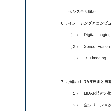
≪システム編≫
６．イメージングとコンピ
（１）．Digital Imagingから
（２）．Sensor Fusion
（３）．３ＤImaging
７．挿話；LiDAR技術と
（１）．LiDAR技術の
（２）．全シリコン４次