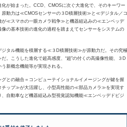
化が始まった。CCD、CMOSに次ぐ大進化で、そのキーワー
原動力は≪CMOSセンサーの３D積層技術≫と≪デジタル／
徴が≪スマホの一眼カメラ戦争≫と機器組込みの≪エンベッデ
撮像の基本技術の進化の過程を踏まえてセンサーをシステムの
ジタル機能を積層する≪３D積層技術≫が原動力だ。その究
だ。こうした進化で超高感度、“超”の付くの高撮像性能、３D
いう新概念機能等が実現される。
グとの融合＝コンピューテイショナルイメージングが鍵を握
タチップ≫が大活躍し、小型高性能の≪部品カメラ≫を実現す
り、自動車など機器組込み型視覚認知機能≪エンベッデドビジ