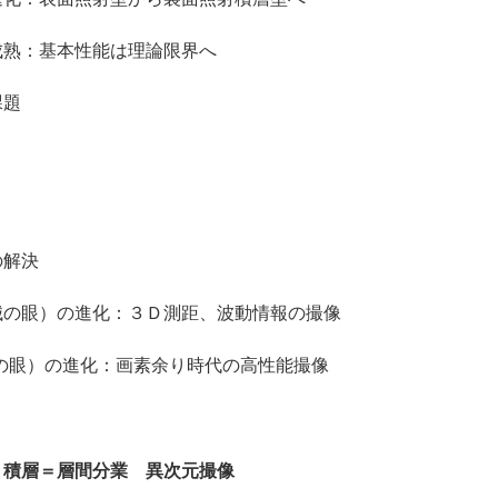
熟：基本性能は理論限界へ
課題
解決
械の眼）の進化：３Ｄ測距、波動情報の撮像
の眼）の進化：画素余り時代の高性能撮像
Ｄ積層＝層間分業 異次元撮像