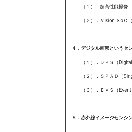
（１）．超高性能撮像
（２）．Ｖision Ｓo
４．デジタル画素というセ
（１）．ＤＰＳ（Digital Pi
（２）．ＳＰＡＤ（Single P
（３）．ＥＶＳ（Event Ba
５．赤外線イメージセン