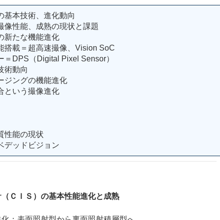
の基本技術、進化動向
撮像性能、成熟の現状と課題
の新たな機能進化
載＝超高速撮像、Vision SoC
Digital Pixel Sensor）
技術動向
ージングの機能進化
合という撮像進化
質性能の現状
ベデッドビジョン
サ（ＣＩＳ）の基本性能進化と成熟
化：表面照射型から裏面照射積層型へ