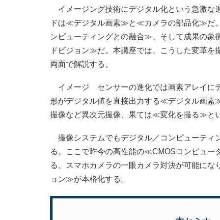
イメージング技術にデジタル化という急激な進
ドは≪デジタル画素≫と≪カメラの部品化≫だ。
ンピューティングとの融合≫、そして成果の象
ドビジョン≫だ。本講座では、こうした変革を
両面で解説する。
イメージ センサーの進化では画素アレイにデ
形がデジタル値を直接出力する≪デジタル画素≫
撮像など異次元撮像、果ては≪変化を撮る≫と
撮像システムでもデジタル／コンピューティン
る。ここで昨今の高性能の≪CMOSコンピュー
る。スマホカメラの一眼カメラ対決が可能にな
ョン≫が本格化する。