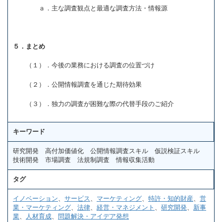
ａ．主な調査観点と最適な調査方法・情報源
５．まとめ
（１）．今後の業務における調査の位置づけ
（２）．公開情報調査を通じた期待効果
（３）．独力の調査が困難な際の代替手段のご紹介
キーワード
研究開発 高付加価値化 公開情報調査スキル 仮説検証スキル
技術開発 市場調査 法規制調査 情報収集活動
タグ
イノベーション
、
サービス
、
マーケティング
、
特許・知的財産
、
営
業・マーケティング
、
法律
、
経営・マネジメント
、
研究開発
、
新事
業
、
人材育成
、
問題解決・アイデア発想