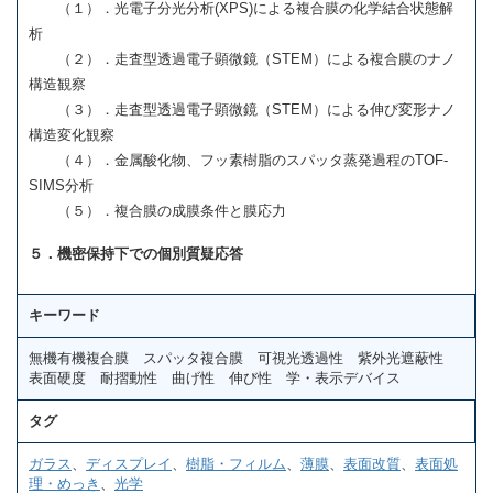
（１）．光電子分光分析(XPS)による複合膜の化学結合状態解
析
（２）．走査型透過電子顕微鏡（STEM）による複合膜のナノ
構造観察
（３）．走査型透過電子顕微鏡（STEM）による伸び変形ナノ
構造変化観察
（４）．金属酸化物、フッ素樹脂のスパッタ蒸発過程のTOF-
SIMS分析
（５）．複合膜の成膜条件と膜応力
５．機密保持下での個別質疑応答
キーワード
無機有機複合膜 スパッタ複合膜 可視光透過性 紫外光遮蔽性
表面硬度 耐摺動性 曲げ性 伸び性 学・表示デバイス
タグ
ガラス
、
ディスプレイ
、
樹脂・フィルム
、
薄膜
、
表面改質
、
表面処
理・めっき
、
光学