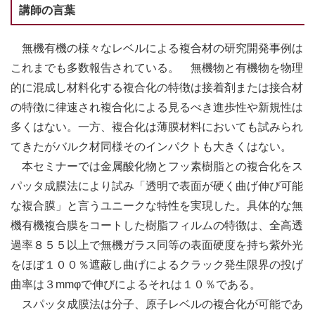
講師の言葉
無機有機の様々なレベルによる複合材の研究開発事例は
これまでも多数報告されている。 無機物と有機物を物理
的に混成し材料化する複合化の特徴は接着剤または接合材
の特徴に律速され複合化による見るべき進歩性や新規性は
多くはない。一方、複合化は薄膜材料においても試みられ
てきたがバルク材同様そのインパクトも大きくはない。
本セミナーでは金属酸化物とフッ素樹脂との複合化をス
パッタ成膜法により試み「透明で表面が硬く曲げ伸び可能
な複合膜」と言うユニークな特性を実現した。具体的な無
機有機複合膜をコートした樹脂フィルムの特徴は、全高透
過率８５５以上で無機ガラス同等の表面硬度を持ち紫外光
をほぼ１００％遮蔽し曲げによるクラック発生限界の投げ
曲率は３mmφで伸びによるそれは１０％である。
スパッタ成膜法は分子、原子レベルの複合化が可能であ