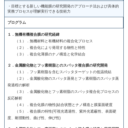
・目標とする新しい機能膜の研究開発のアプローチ法および具体的
実務プロセスが理解実行できる技術力
プログラム
１．無機有機複合膜の研究経緯
（１）．無機材料と有機材料の複合化プロセス
（２）．複合化により発現する物性と特性
（３）．複合化薄膜のナノ構造と化学結合
２．金属酸化物とフッ素樹脂とのスパッタ複合膜の研究開発
（１）．フッ素樹脂を含むスパッタターゲットの低温焼結
（２）．金属酸化物のスパッタ蒸発とフッ素樹脂のスパッタ蒸
発過程の解析
（３）．金属酸化物とフッ素樹脂のスパッタ複合化プロセスの
反応解析
（４）．複合化膜の物性(結合状態とナノ構造と膜葉面硬度
（５）．複合膜の特性(可視光透過性、紫外光遮蔽性、表面硬
度、耐摺動性、曲げ性、伸び性)