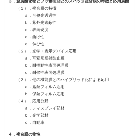
３．金属酸化物とフッ素樹脂とのスパッタ複合膜の特徴と応用展開
（１）．複合膜の特徴
ａ．可視光透過性
ｂ．紫外光遮蔽性
ｃ．表面硬度
ｄ．曲げ性
ｅ．伸び性
（２）．光学・表示デバイス応用
ａ．可変形反射防止膜
ｂ．耐摺動性表面処理膜
ｃ．耐候性表面処理膜
（３）．他の機能膜とのハイブリッド化による応用
ａ．遮熱フィルム応用
ｂ．保熱フィルム応用
（４）．応用分野
ａ．ディスプレイ部材
ｂ．光学部材
ｃ．自動車
４．複合膜の物性