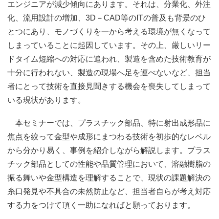
エンジニアが減少傾向にあります。それは、分業化、外注
化、流用設計の増加、3D－CAD等のITの普及も背景のひ
とつにあり、モノづくりを一から考える環境が無くなって
しまっていることに起因しています。その上、厳しいリー
ドタイム短縮への対応に追われ、製造を含めた技術教育が
十分に行われない、製造の現場へ足を運べないなど、担当
者にとって技術を直接見聞きする機会を喪失してしまって
いる現状があります。
本セミナーでは、プラスチック部品、特に射出成形品に
焦点を絞って金型や成形にまつわる技術を初歩的なレベル
から分かり易く、事例を紹介しながら解説します。プラス
チック部品としての性能や品質管理において、溶融樹脂の
振る舞いや金型構造を理解することで、現状の課題解決の
糸口発見や不具合の未然防止など、担当者自らが考え対応
する力をつけて頂く一助になればと願っております。