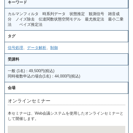
キーワード
カルマンフィルタ 時系列データ 状態推定 観測信号 雑音成
分 ノイズ除去 伝達関数状態空間モデル 最尤推定法 最小二乗
法 ベイズ推定法
タグ
信号処理
、
データ解析
、
制御
受講料
一般 (1名)：49,500円(税込)
同時複数申込の場合(1名)：44,000円(税込)
会場
オンラインセミナー
本セミナーは、Web会議システムを使用したオンラインセミナーと
して開催します。