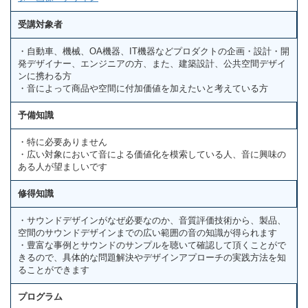
受講対象者
・自動車、機械、OA機器、IT機器などプロダクトの企画・設計・開
発デザイナー、エンジニアの方、また、建築設計、公共空間デザイ
ンに携わる方
・音によって商品や空間に付加価値を加えたいと考えている方
予備知識
・特に必要ありません
・広い対象において音による価値化を模索している人、音に興味の
ある人が望ましいです
修得知識
・サウンドデザインがなぜ必要なのか、音質評価技術から、製品、
空間のサウンドデザインまでの広い範囲の音の知識が得られます
・豊富な事例とサウンドのサンプルを聴いて確認して頂くことがで
きるので、具体的な問題解決やデザインアプローチの実践方法を知
ることができます
プログラム