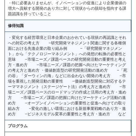
・特に必要ありませんが、イノベーションの促進により企業価値の
増大へ貢献する開発のあり方に対して現状からの脱却を指向する課
題認識を持っていること
修得知識
・変化する経営環境と日本企業のおかれている現状の再認識とそれ
への対応の考え方 −研究開発マネジメント関連に関する各種側
面における先進企業の取り組み例 −「研究開発マネジメン
ト」から「テクノロジーマネジメント」への発想の転換の必要性と
意味 −市場ニーズ／課題ベースの研究開発活動の重要性と考え
方・進め方 −市場ニーズ／課題の把握へ向けたマーケティング
の考え方と進め方 ・価値創造型の研究開発活動の進め方 −「死
の谷」「ダーウィンの海」などに出会わない開発の考え方 −市
場を重視した開発活動の重要性 −価値創造型開発に対応するテ
ーママネジメント（ステージゲート法）の考え方と進め方 −市
場ニーズ／課題ベースのロードマップの作成と活用の考え方・進め
方 −市場ニーズ／課題の把握に向けたマーケティング活動の進
め方 −オープンイノベーションの重要性と促進へ向けての取り
組み方 −変化の激しい環境における新規事業戦略のあり方・進
め方 −ビジネスモデル変革の重要性と考え方・進め方 など
プログラム