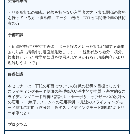
受講対象者
・非線形制御の知識、経験を持たない入門者の方 ・制御関係の業務
を行っている方 ・自動車、モータ、機械、プロセス関連企業の技術
者の方
予備知識
・伝達関数や状態空間表現、ボード線図といった制御に関する基本
的な知識（講義中に適宜補足致します） ・線形代数や微分・積分、
複素数といった数学的知識を復習されておかれると講義内容がより
理解しやすいです
修得知識
本セミナーは、下記の項目についての知識の習得を目標とします ・
スライディングモード制御の基礎概念や基本的な性質 ・基本的なス
ライディングモード制御の設計法 ・サーボ系、オブザーバの設計へ
の応用 ・非線形システムへの応用事例 ・最近のスライディングモ
ード制御の動向（微分器、高次スライディングモード制御によるサ
ーボ系など）
プログラム