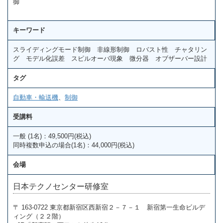
御
キーワード
スライディングモード制御 非線形制御 ロバスト性 チャタリン
グ モデル化誤差 スピルオーバ現象 微分器 オブザーバー設計
タグ
自動車・輸送機
、
制御
受講料
一般 (1名)：49,500円(税込)
同時複数申込の場合(1名)：44,000円(税込)
会場
日本テクノセンター研修室
〒 163-0722 東京都新宿区西新宿２－７－１ 新宿第一生命ビルデ
ィング（２２階）