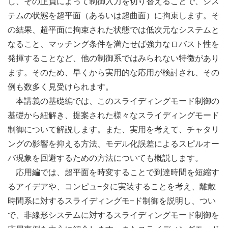
し、その正負によって制御入力を切り替えることで、シス
テムの状態を超平面（あるいは超曲面）に拘束します。そ
の結果、超平面に拘束された状態では低次元なシステムと
なること、マッチング条件を満たせば強力なロバスト性を
発揮することなど、他の制御系ではみられない特徴があり
ます。そのため、早くから実用的な応用が検討され、その
例も数多く見受けられます。
本講義の基礎編では、このスライディングモード制御の
基礎から紐解き、提案された様々なスライディングモード
制御について解説します。また、実用を考えて、チャタリ
ングの影響を抑える方法、モデル化誤差によるスピルオー
バ現象を回避するための方法についても概説します。
応用編では、超平面を時変することで到達時間を短縮す
るアイデアや、コンピュ−タに実装することを考え、離散
時間系に対するスライディングモ−ド制御を説明し、つい
で、非線形システムに対するスライディングモード制御を