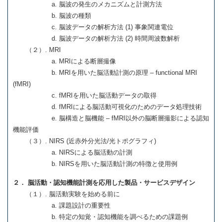
a. 脳波の発生のメカニズムと計測方法
b. 脳波の種類
c. 脳波データの解析方法 (1) 事象関連電位
d. 脳波データの解析方法 (2) 時間周波数解析
（２）. MRI
a. MRIによる断層撮像
b. MRIを用いた脳活動計測の原理 – functional MRI
(fMRI)
c. fMRIを用いた脳活動データの取得
d. fMRIによる脳活動可視化のためのデータ処理技術
e. 脳構造と脳機能 – fMRI以外の脳断層撮影による認知
機能評価
（３）. NIRS (近赤外分光法/光トポグラフィ)
a. NIRSによる脳活動の計測
b. NIRSを用いた脳活動計測の特徴と使用例
２． 脳活動・認知機能計測を応用した製品・サービスデザイン
（１）. 脳活動実験を始める前に
a. 課題設計の重要性
b. 特定の知覚・認知機能を調べるための課題例