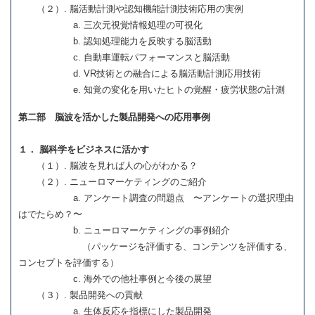
（２）. 脳活動計測や認知機能計測技術応用の実例
a. 三次元視覚情報処理の可視化
b. 認知処理能力を反映する脳活動
c. 自動車運転パフォーマンスと脳活動
d. VR技術との融合による脳活動計測応用技術
e. 知覚の変化を用いたヒトの覚醒・疲労状態の計測
第二部 脳波を活かした製品開発への応用事例
１． 脳科学をビジネスに活かす
（１）. 脳波を見れば人の心がわかる？
（２）. ニューロマーケティングのご紹介
a. アンケート調査の問題点 〜アンケートの選択理由
はでたらめ？〜
b. ニューロマーケティングの事例紹介
（パッケージを評価する、コンテンツを評価する、
コンセプトを評価する）
c. 海外での他社事例と今後の展望
（３）. 製品開発への貢献
a. 生体反応を指標にした製品開発