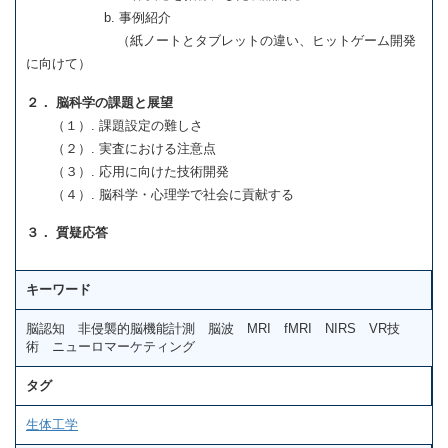
b. 事例紹介
（紙ノートとタブレットの違い、ヒットゲーム開発
に向けて）
２． 脳科学の課題と展望
（１）. 課題設定の難しさ
（２）. 実査における注意点
（３）. 応用に向けた技術開発
（４）. 脳科学・心理学で社会に貢献する
３． 質疑応答
キーワード
脳認知 非侵襲的脳機能計測 脳波 MRI fMRI NIRS VR技
術 ニューロマーケティング
タグ
生体工学