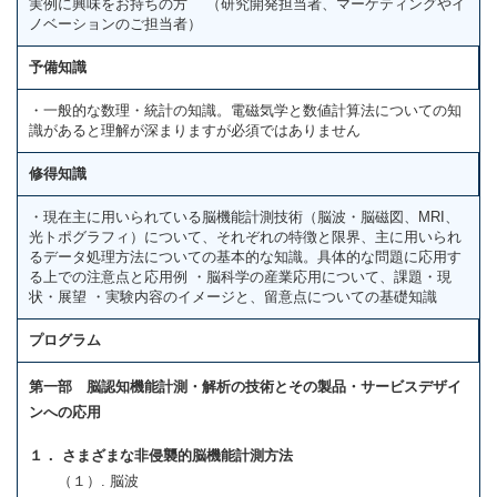
実例に興味をお持ちの方 （研究開発担当者、マーケティングやイ
ノベーションのご担当者）
予備知識
・一般的な数理・統計の知識。電磁気学と数値計算法についての知
識があると理解が深まりますが必須ではありません
修得知識
・現在主に用いられている脳機能計測技術（脳波・脳磁図、MRI、
光トポグラフィ）について、それぞれの特徴と限界、主に用いられ
るデータ処理方法についての基本的な知識。具体的な問題に応用す
る上での注意点と応用例 ・脳科学の産業応用について、課題・現
状・展望 ・実験内容のイメージと、留意点についての基礎知識
プログラム
第一部 脳認知機能計測・解析の技術とその製品・サービスデザイ
ンへの応用
１． さまざまな非侵襲的脳機能計測方法
（１）. 脳波