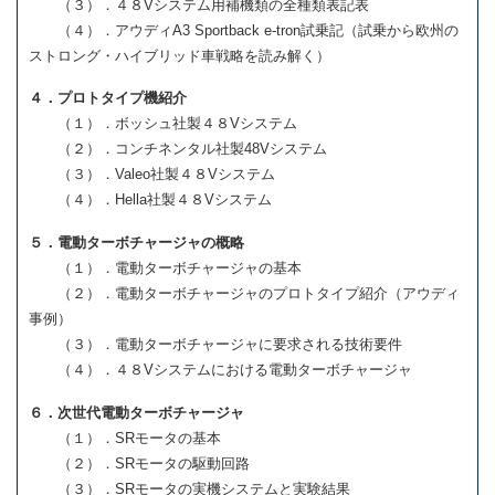
（３）．４８Vシステム用補機類の全種類表記表
（４）．アウディA3 Sportback e-tron試乗記（試乗から欧州の
ストロング・ハイブリッド車戦略を読み解く）
４．プロトタイプ機紹介
（１）．ボッシュ社製４８Vシステム
（２）．コンチネンタル社製48Vシステム
（３）．Valeo社製４８Vシステム
（４）．Hella社製４８Vシステム
５．電動ターボチャージャの概略
（１）．電動ターボチャージャの基本
（２）．電動ターボチャージャのプロトタイプ紹介（アウディ
事例）
（３）．電動ターボチャージャに要求される技術要件
（４）．４８Vシステムにおける電動ターボチャージャ
６．次世代電動ターボチャージャ
（１）．SRモータの基本
（２）．SRモータの駆動回路
（３）．SRモータの実機システムと実験結果