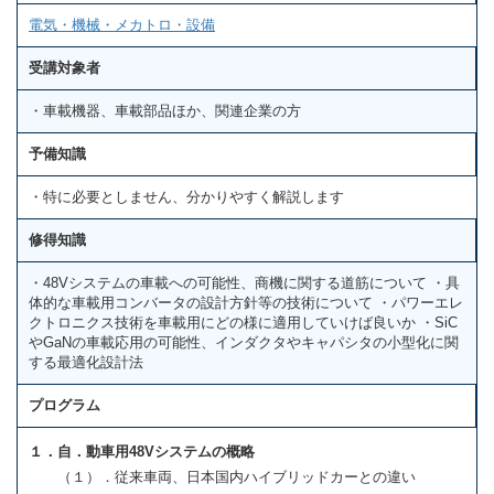
電気・機械・メカトロ・設備
受講対象者
・車載機器、車載部品ほか、関連企業の方
予備知識
・特に必要としません、分かりやすく解説します
修得知識
・48Vシステムの車載への可能性、商機に関する道筋について ・具
体的な車載用コンバータの設計方針等の技術について ・パワーエレ
クトロニクス技術を車載用にどの様に適用していけば良いか ・SiC
やGaNの車載応用の可能性、インダクタやキャパシタの小型化に関
する最適化設計法
プログラム
１．自．動車用48Vシステムの概略
（１）．従来車両、日本国内ハイブリッドカーとの違い