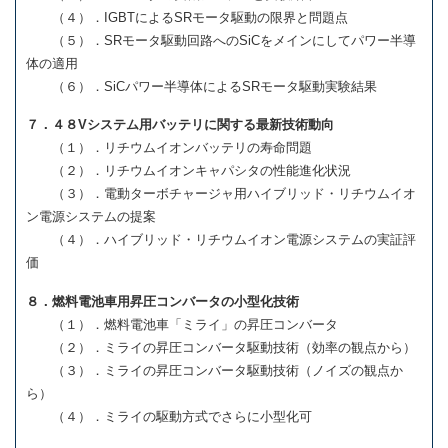
（４）．IGBTによるSRモータ駆動の限界と問題点
（５）．SRモータ駆動回路へのSiCをメインにしてパワー半導
体の適用
（６）．SiCパワー半導体によるSRモータ駆動実験結果
７．４８Vシステム用バッテリに関する最新技術動向
（１）．リチウムイオンバッテリの寿命問題
（２）．リチウムイオンキャパシタの性能進化状況
（３）．電動ターボチャージャ用ハイブリッド・リチウムイオ
ン電源システムの提案
（４）．ハイブリッド・リチウムイオン電源システムの実証評
価
８．燃料電池車用昇圧コンバータの小型化技術
（１）．燃料電池車「ミライ」の昇圧コンバータ
（２）．ミライの昇圧コンバータ駆動技術（効率の観点から）
（３）．ミライの昇圧コンバータ駆動技術（ノイズの観点か
ら）
（４）．ミライの駆動方式でさらに小型化可