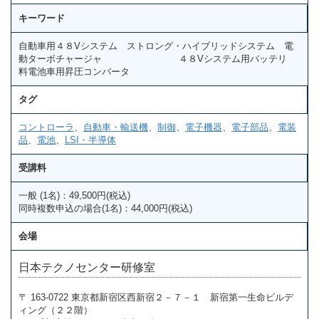
キーワード
自動車用４８Vシステム ストロング・ハイブリッドシステム 電
動ターボチャージャ ４８Vシステム用バッテリ
料電池車用昇圧コンバータ
タグ
コントローラ
、
自動車・輸送機
、
制御
、
電子機器
、
電子部品
、
電装
品
、
電池
、
LSI・半導体
受講料
一般 (1名)：49,500円(税込)
同時複数申込の場合(1名)：44,000円(税込)
会場
日本テクノセンター研修室
〒 163-0722 東京都新宿区西新宿２－７－１ 新宿第一生命ビルデ
ィング（２２階）