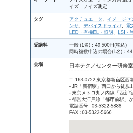
イズ ノイズ測定
タグ
アクチュエータ
、
イメージセ
ンサ
、
デバイスドライバ
、
電
LED・有機EL・照明
、
LSI・
受講料
一般 (1名)：49,500円(税込)
同時複数申込の場合(1名)：44,
会場
日本テクノセンター研修
〒 163-0722 東京都新
- JR「新宿駅」西口から徒歩1
- 東京メトロ丸ノ内線「西新
- 都営大江戸線「都庁前駅」
電話番号 : 03-5322-5888
FAX : 03-5322-5666