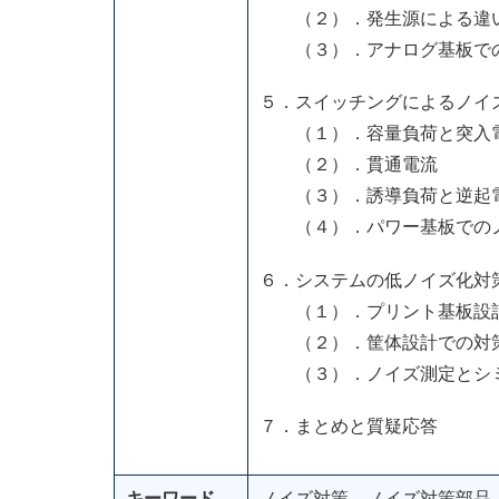
（２）．発生源による違い
（３）．アナログ基板での
５．スイッチングによるノイ
（１）．容量負荷と突入
（２）．貫通電流
（３）．誘導負荷と逆起
（４）．パワー基板での
６．システムの低ノイズ化対
（１）．プリント基板設
（２）．筐体設計での対
（３）．ノイズ測定とシミ
７．まとめと質疑応答
キーワード
ノイズ対策 ノイズ対策部品