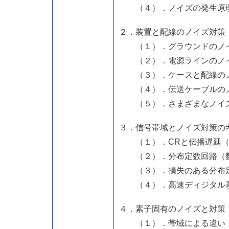
（４）．ノイズの発生原理
２．装置と配線のノイズ対策
（１）．グラウンドのノ
（２）．電源ラインのノ
（３）．ケースと配線のノ
（４）．伝送ケーブルのノ
（５）．さまざまなノイ
３．信号帯域とノイズ対策の
（１）．CRと伝播遅延（〜
（２）．分布定数回路（数
（３）．損失のある分布定数
（４）．高速ディジタル基
４．素子固有のノイズと対策
（１）．帯域による違い（ホ