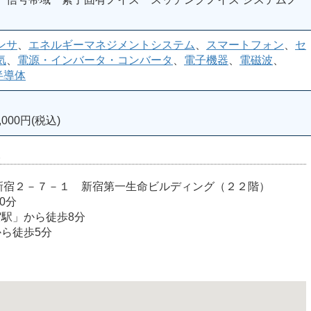
ンサ
、
エネルギーマネジメントシステム
、
スマートフォン
、
セ
気
、
電源・インバータ・コンバータ
、
電子機器
、
電磁波
、
半導体
000円(税込)
室
宿区西新宿２－７－１ 新宿第一生命ビルディング（２２階）
0分
宿駅」から徒歩8分
から徒歩5分