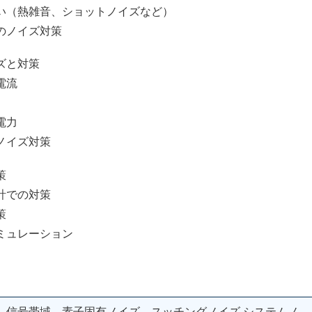
（熱雑音、ショットノイズなど）
ノイズ対策
ズと対策
電流
電力
ノイズ対策
策
計での対策
策
ュレーション
 信号帯域 素子固有ノイズ スッチングノイズ システムノ