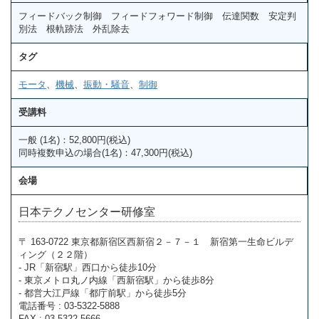
フィードバック制御 フィードフォワード制御 伝達関数 安定判
別法 根軌跡法 外乱除去
タグ
モータ
、
機械
、
振動・騒音
、
制御
受講料
一般 (1名)：52,800円(税込)
同時複数申込の場合(1名)：47,300円(税込)
会場
日本テクノセンター研修室
〒 163-0722 東京都新宿区西新宿２－７－１ 新宿第一生命ビルデ
ィング（２２階）
- JR「新宿駅」西口から徒歩10分
- 東京メトロ丸ノ内線「西新宿駅」から徒歩8分
- 都営大江戸線「都庁前駅」から徒歩5分
電話番号 : 03-5322-5888
FAX : 03-5322-5666