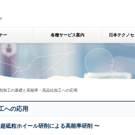
ナー
各種サービス案内
日本テクノセ
削加工の基礎と高能率・高品位加工への応用
工への応用
、超砥粒ホイール研削による高能率研削 〜