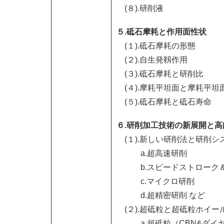
(８).研削液
５.砥石摩耗と作用面性状
(１).砥石摩耗の形態
(２).自生発靱作用
(３).砥石摩耗と研削比
(４).摩耗平坦面と摩耗
(５).砥石摩耗と砥石寿命
６.研削加工技術の新展開と
(１).新しい研削法と研削シ
a.超高速研削
b.スピードストローク＆
c.マイクロ研削
d.超精密研削 など
(２).超砥粒と超砥粒ホイー
a.超砥粒（CBN&ダイヤ