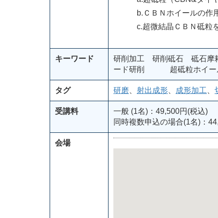
b.ＣＢＮホイールの作用
c.超微結晶ＣＢＮ砥粒を
キーワード
研削加工 研削砥石 砥石摩
ード研削 超砥粒ホイー
タグ
研磨
、
射出成形
、
成形加工
、
受講料
一般 (1名)：49,500円(税込)
同時複数申込の場合(1名)：44,
会場