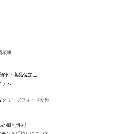
平坦面積率
高能率・高品位加工
ステム
クリープフィード研削
ルの研削性能
モンド砥粒）について