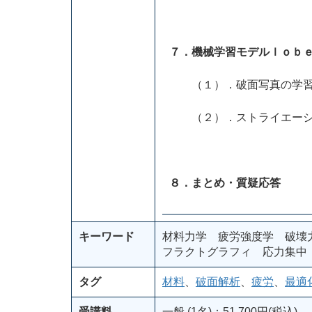
７．機械学習モデルｌｏｂ
（１）．破面写真の学習
（２）．ストライエーシ
８．まとめ・質疑応答
キーワード
材料力学 疲労強度学 破壊
フラクトグラフィ 応力集中
タグ
材料
、
破面解析
、
疲労
、
最適
受講料
一般 (1名)：51,700円(税込)