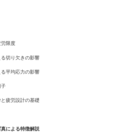
労限度
る切り欠きの影響
る平均応力の影響
因子
と疲労設計の基礎
写真による特徴解説