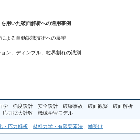
ｅを用いた破面解析への適用事例
による自動認識技術への展望
ョン、ディンプル、粒界割れの識別
力学 強度設計 安全設計 破壊事故 破面観察 破面解析
 応力拡大計数 機械学習モデル
化・応力解析
、
材料力学・有限要素法
、
軸受け