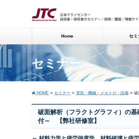
Home
セミ
セミナー
HOME
セミナー
電気・機械・メカトロ・設備
破
破面解析（フラクトグラフィ）の基
付～ 【弊社研修室】
～ 材料力学と疲労強度学、材料破壊と疲