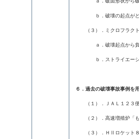
ａ．破面形状から破壊
ｂ．破壊の起点がどこ
（３）．ミクロフラクト
ａ．破壊起点から負荷
ｂ．ストライエーション
６．過去の破壊事故事例を
（１）．ＪＡＬ１２３便
（２）．高速増殖炉「も
（３）．ＨⅡロケット８