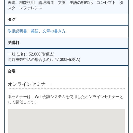
表現 機能説明 論理構造 文脈 主語の明確化 コンセプト タ
スク レファレンス
タグ
取扱説明書
、
英語
、
文章の書き方
受講料
一般 (1名)：52,800円(税込)
同時複数申込の場合(1名)：47,300円(税込)
会場
オンラインセミナー
本セミナーは、Web会議システムを使用したオンラインセミナーと
して開催します。