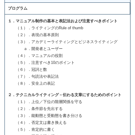
プログラム
１．マニュアル制作の基本と表記法および注意すべきポイント
（１）．ライティングのRule of thumb
（２）．表現の基本原則
（３）．アカデミーライティングとビジネスライティング
ａ．開発者とユーザー
（４）．マニュアルの役割
（５）．注意すべき10のポイント
（６）．冠詞と数
（７）．句読法や表記法
（８）．安全上の表記
２．テクニカルライティング－伝わる文章にするためのポイント
（１）．上位／下位の階層関係を守る
（２）．条件節を先出する
（３）．能動態と受動態を書き分ける
（４）．否定文は書き換える
（５）．肯定的に書く