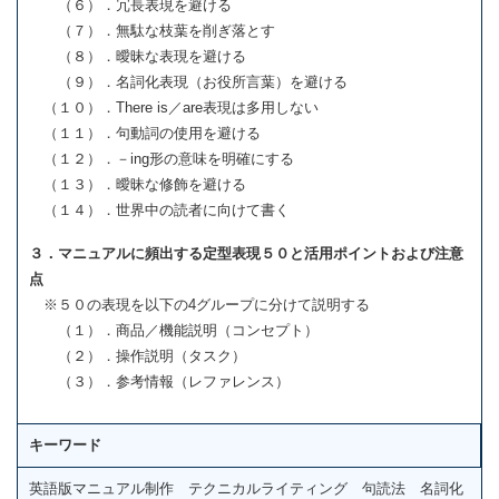
（６）．冗長表現を避ける
（７）．無駄な枝葉を削ぎ落とす
（８）．曖昧な表現を避ける
（９）．名詞化表現（お役所言葉）を避ける
（１０）．There is／are表現は多用しない
（１１）．句動詞の使用を避ける
（１２）．－ing形の意味を明確にする
（１３）．曖昧な修飾を避ける
（１４）．世界中の読者に向けて書く
３．マニュアルに頻出する定型表現５０と活用ポイントおよび注意
点
※５０の表現を以下の4グループに分けて説明する
（１）．商品／機能説明（コンセプト）
（２）．操作説明（タスク）
（３）．参考情報（レファレンス）
キーワード
英語版マニュアル制作 テクニカルライティング 句読法 名詞化