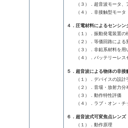
（３）．超音波モータ、ア
（４）．非接触型モータ・
４．圧電材料によるセンシン
（１）．振動発電装置の
（２）．等価回路による変
（３）．非鉛系材料を用
（４）．バッテリーレスセ
５．超音波による物体の非接
（１）．デバイスの設計
（２）．音場・放射力分布
（３）．動作特性評価
（４）．ラブ・オン・チッ
６．超音波式可変焦点レンズ
（１）．動作原理