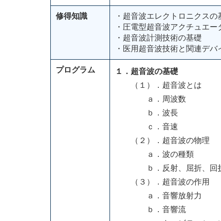
修得知識
・超音波エレクトロニクスの
・圧電型超音波アクチュエー
・超音波計測技術の基礎
・医用超音波技術と関連デバ
プログラム
１．超音波の基礎
（１）．超音波とは
ａ．周波数
ｂ．波長
ｃ．音速
（２）．超音波の物理
ａ．波の種類
ｂ．反射、屈折、回折
（３）．超音波の作用
ａ．音響放射力
ｂ．音響流