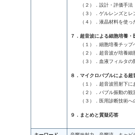
（２）．設計・評価手法
（３）．ゲルレンズとレ
（４）．液晶材料を使った
７．超音波による細胞培養・
（１）．細胞培養チップ
（２）．超音波が培養細胞
（３）．血液フィルタの
８．マイクロバブルによる超
（１）．超音波照射下にお
（２）．バブル振動の観測
（３）．医用診断技術への
９．まとめと質疑応答
キーワード
音響放射力 音響流 キャビ