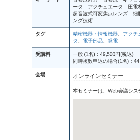
ータ アクチュエータ 圧電
超音波式可変焦点レンズ 細
ング技術
タグ
精密機器・情報機器
、
アクチ
タ
、
電子部品
、
発電
受講料
一般 (1名)：49,500円(税込)
同時複数申込の場合(1名)：44,
会場
オンラインセミナー
本セミナーは、Web会議シ