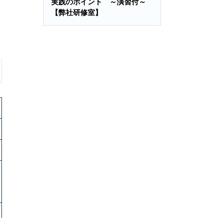
実践のポイント ～演習付～
【弊社研修室】