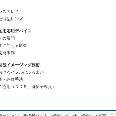
ンズアレイ
薄型レンズ
医用応用デバイス
への展開
に与える影響
開発事例
音波イメージング技術
けるバブルのふるまい
・評価手法
応用（ＤＤＳ、遺伝子導入）
テーション 非線形ひずみ 超音波センサ 超音波（圧電）モ