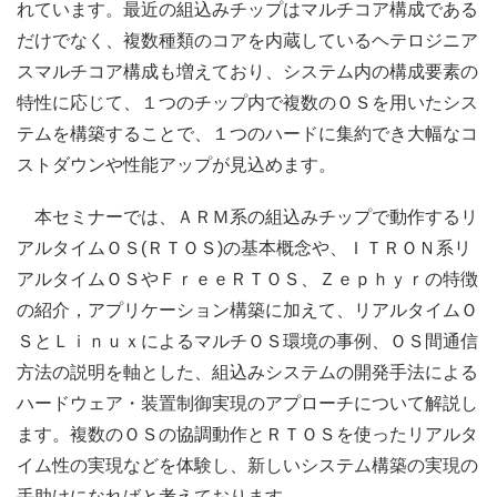
れています。最近の組込みチップはマルチコア構成である
だけでなく、複数種類のコアを内蔵しているヘテロジニア
スマルチコア構成も増えており、システム内の構成要素の
特性に応じて、１つのチップ内で複数のＯＳを用いたシス
テムを構築することで、１つのハードに集約でき大幅なコ
ストダウンや性能アップが見込めます。
本セミナーでは、ＡＲＭ系の組込みチップで動作するリ
アルタイムＯＳ(ＲＴＯＳ)の基本概念や、ＩＴＲＯＮ系リ
アルタイムＯＳやＦｒｅｅＲＴＯＳ、Ｚｅｐｈｙｒの特徴
の紹介，アプリケーション構築に加えて、リアルタイムＯ
ＳとＬｉｎｕｘによるマルチＯＳ環境の事例、ＯＳ間通信
方法の説明を軸とした、組込みシステムの開発手法による
ハードウェア・装置制御実現のアプローチについて解説し
ます。複数のＯＳの協調動作とＲＴＯＳを使ったリアルタ
イム性の実現などを体験し、新しいシステム構築の実現の
手助けになればと考えております。