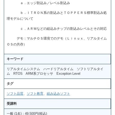
ａ．エッジ割込み／レベル割込み
ｂ．ＩＴＲＯＮ系の割込みとＴＯＰＰＥＲＳ標準割込み処
理モデルについて
ｃ．ＡＲＭなどの組込みチップの割込みレベルとその対応
デモ：マルチＯＳ環境でのデモ（Ｌｉｎｕｘ、リアルタイム
ＯＳの共存）
キーワード
リアルタイムシステム ハードリアルタイム ソフトリアルタイ
ム RTOS ARM系プロセッサ Exception Level
タグ
ソフト品質
、
ソフト教育
、
組み込みソフト
受講料
一般 (1名)：49,500円(税込)