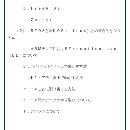
ｂ．ＦｒｅｅＲＴＯＳ
ｃ．Ｚｅｐｈｙｒ
（２）．ＲＴＯＳと汎用ＯＳ（Ｌｉｎｕｘ）との複合的なシス
テム
ａ．ＡＲＭチップにおけるＥｘｃｅｐｔｉｏｎＬｅｖｅｌ
（ＥＬ）について
ｂ．ハイパーバイザー上で動かす方法
ｃ．セキュアモニタ上で動かす方法
ｄ．コアごとに割り当てる方法
ｅ．コア間のデータのやり取りについて
ｆ．デバッグについて