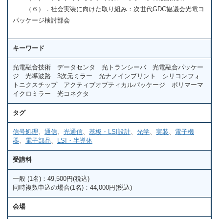
（６）．社会実装に向けた取り組み：次世代GDC協議会光電コ
パッケージ検討部会
キーワード
光電融合技術 データセンタ 光トランシーバ 光電融合パッケー
ジ 光導波路 3次元ミラー 光ナノインプリント シリコンフォ
トニクスチップ アクティブオプティカルパッケージ ポリマーマ
イクロミラー 光コネクタ
タグ
信号処理
、
通信
、
光通信
、
基板・LSI設計
、
光学
、
実装
、
電子機
器
、
電子部品
、
LSI・半導体
受講料
一般 (1名)：49,500円(税込)
同時複数申込の場合(1名)：44,000円(税込)
会場