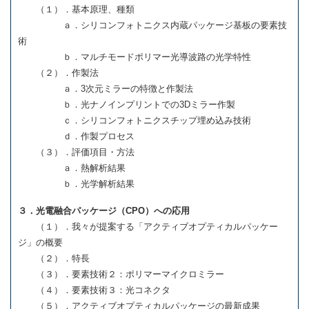
（１）．基本原理、種類
ａ．シリコンフォトニクス内蔵パッケージ基板の要素技
術
ｂ．マルチモードポリマー光導波路の光学特性
（２）．作製法
ａ．3次元ミラーの特徴と作製法
ｂ．光ナノインプリントでの3Dミラー作製
ｃ．シリコンフォトニクスチップ埋め込み技術
ｄ．作製プロセス
（３）．評価項目・方法
ａ．熱解析結果
ｂ．光学解析結果
３．光電融合パッケージ（CPO）への応用
（１）．我々が提案する「アクティブオプティカルパッケー
ジ」の概要
（２）．特長
（３）．要素技術２：ポリマーマイクロミラー
（４）．要素技術３：光コネクタ
（５）．アクティブオプティカルパッケージの最新成果