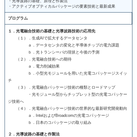
・光導波路の基礎、原理と作製法
・アクティブオプティカルパッケージの要素技術と最新成果
プログラム
１．光電融合技術の基礎と光導波路技術の応用先
（１）．生成AIで拡大するデータセンタ
ａ．データセンタの変化と半導体チップの電力課題
ｂ．光トランシーバの現状と今後の予測
（２）．光電融合技術への期待
ａ．電力削減効果
ｂ．小型光モジュールを用いた光電コパッケージスイッ
チ
（３）．光電融合パッケージ技術の種類とロードマップ
・光モジュール型からチップレット型の光電コパッケー
ジ技術へ
（４）．光電融合パッケージ技術の世界的な最新研究開発動向
ａ．IntelおよびBroadcomの光電コパッケージ
ｂ．日本のコパッケージの取り組み
２．光導波路の基礎と作製法