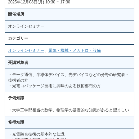
2025年12月08日(月) 10:30 ~ 17:30
開催場所
オンラインセミナー
カテゴリー
オンラインセミナー
、
電気・機械・メカトロ・設備
受講対象者
・データ通信、半導体デバイス、光デバイスなどの分野の研究者・
技術者の方
・光電コパッケージ技術に興味のある技術部門の方
予備知識
・大学工学部相当の数学、物理学の基礎的な知識があると望ましい
修得知識
・光電融合技術の基本的な知識