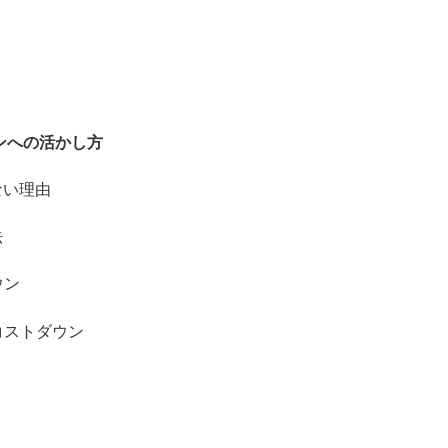
ンへの活かし方
ない理由
法
ウン
コストダウン