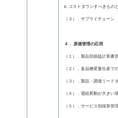
e. コストダウンすべきも
（３）．サプライチェーン
４． 原価管理の応用
（１）．製品別損益計算書
（２）．多品種変量生産で
（３）．製品・調達リード
（４）．需給変動が大きい
（５）．サービス別採算管