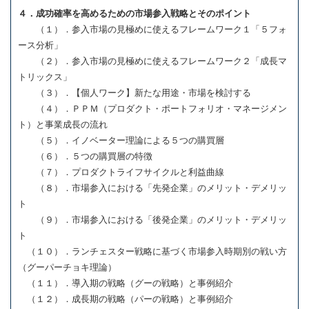
４．成功確率を高めるための市場参入戦略とそのポイント
（１）．参入市場の見極めに使えるフレームワーク１「５フォ
ース分析」
（２）．参入市場の見極めに使えるフレームワーク２「成長マ
トリックス」
（３）．【個人ワーク】新たな用途・市場を検討する
（４）．ＰＰＭ（プロダクト・ポートフォリオ・マネージメン
ト）と事業成長の流れ
（５）．イノベーター理論による５つの購買層
（６）．５つの購買層の特徴
（７）．プロダクトライフサイクルと利益曲線
（８）．市場参入における「先発企業」のメリット・デメリッ
ト
（９）．市場参入における「後発企業」のメリット・デメリッ
ト
（１０）．ランチェスター戦略に基づく市場参入時期別の戦い方
（グーパーチョキ理論）
（１１）．導入期の戦略（グーの戦略）と事例紹介
（１２）．成長期の戦略（パーの戦略）と事例紹介