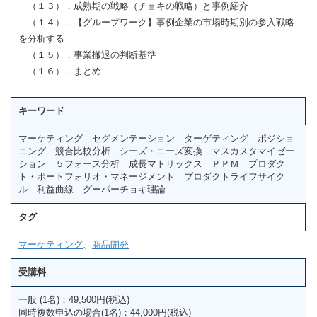
（１３）．成熟期の戦略（チョキの戦略）と事例紹介
（１４）．【グループワーク】事例企業の市場時期別の参入戦略
を分析する
（１５）．事業撤退の判断基準
（１６）．まとめ
キーワード
マーケティング セグメンテーション ターゲティング ポジショ
ニング 競合比較分析 シーズ・ニーズ変換 マスカスタマイゼー
ション ５フォース分析 成長マトリックス ＰＰＭ プロダク
ト・ポートフォリオ・マネージメント プロダクトライフサイク
ル 利益曲線 グーパーチョキ理論
タグ
マーケティング
、
商品開発
受講料
一般 (1名)：49,500円(税込)
同時複数申込の場合(1名)：44,000円(税込)