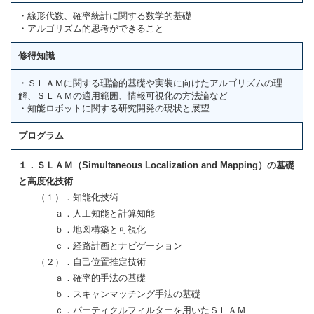
・線形代数、確率統計に関する数学的基礎
・アルゴリズム的思考ができること
修得知識
・ＳＬＡＭに関する理論的基礎や実装に向けたアルゴリズムの理
解、ＳＬＡＭの適用範囲、情報可視化の方法論など
・知能ロボットに関する研究開発の現状と展望
プログラム
１．ＳＬＡＭ（Simultaneous Localization and Mapping）の基礎
と高度化技術
（１）．知能化技術
ａ．人工知能と計算知能
ｂ．地図構築と可視化
ｃ．経路計画とナビゲーション
（２）．自己位置推定技術
ａ．確率的手法の基礎
ｂ．スキャンマッチング手法の基礎
ｃ．パーティクルフィルターを用いたＳＬＡＭ