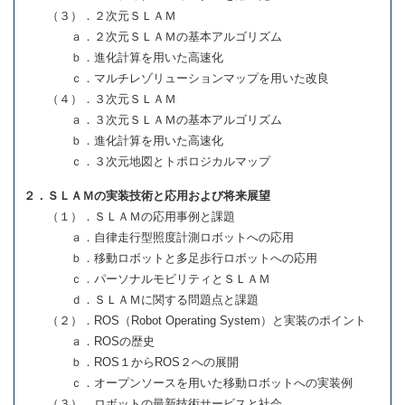
（３）．２次元ＳＬＡＭ
ａ．２次元ＳＬＡＭの基本アルゴリズム
ｂ．進化計算を用いた高速化
ｃ．マルチレゾリューションマップを用いた改良
（４）．３次元ＳＬＡＭ
ａ．３次元ＳＬＡＭの基本アルゴリズム
ｂ．進化計算を用いた高速化
ｃ．３次元地図とトポロジカルマップ
２．ＳＬＡＭの実装技術と応用および将来展望
（１）．ＳＬＡＭの応用事例と課題
ａ．自律走行型照度計測ロボットへの応用
ｂ．移動ロボットと多足歩行ロボットへの応用
ｃ．パーソナルモビリティとＳＬＡＭ
ｄ．ＳＬＡＭに関する問題点と課題
（２）．ROS（Robot Operating System）と実装のポイント
ａ．ROSの歴史
ｂ．ROS１からROS２への展開
ｃ．オープンソースを用いた移動ロボットへの実装例
（３）．ロボットの最新技術サービスと社会