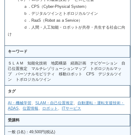
ａ．CPS（Cyber-Physical System）
ｂ．デジタルツインとトポロジカルツイン
ｃ．RaaS（Robot as a Service）
ｄ．人間・人工知能・ロボットが共存・共生する社会に向
け
キーワード
ＳＬＡＭ 知能化技術 地図構築 経路計画 ナビゲーション 自
己位置推定 マルチレゾリューションマップ トポロジカルマッ
プ パーソナルモビリティ 移動ロボット CPS デジタルツイ
ン トポロジカルツイン
タグ
AI・機械学習
、
SLAM・自己位置推定
、
自動運転・運転支援技術・
ADAS
、
位置情報
、
ロボット
、
ITサービス
受講料
一般 (1名)：49,500円(税込)