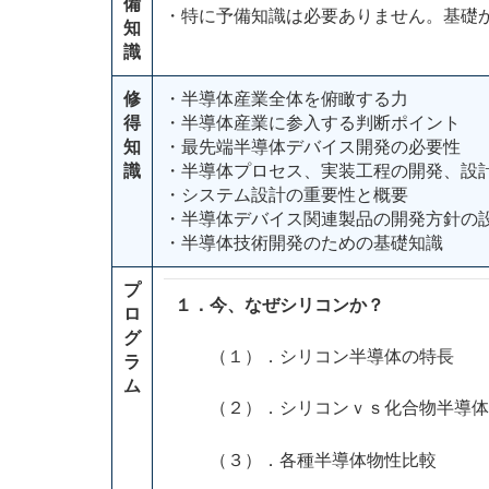
備
・特に予備知識は必要ありません。基礎
知
識
修
・半導体産業全体を俯瞰する力
得
・半導体産業に参入する判断ポイント
知
・最先端半導体デバイス開発の必要性
識
・半導体プロセス、実装工程の開発、設
・システム設計の重要性と概要
・半導体デバイス関連製品の開発方針の
・半導体技術開発のための基礎知識
プ
１．今、なぜシリコンか？
ロ
グ
（１）．シリコン半導体の特長
ラ
ム
（２）．シリコンｖｓ化合物半導体
（３）．各種半導体物性比較