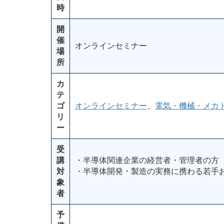
時
開
催
オンラインセミナー
場
所
カ
テ
ゴ
オンラインセミナー
、
電気・機械・メカ
リ
ー
受
講
・半導体関連企業の経営者・管理者の方
対
・半導体開発・製造の実務に携わる若手
象
者
予