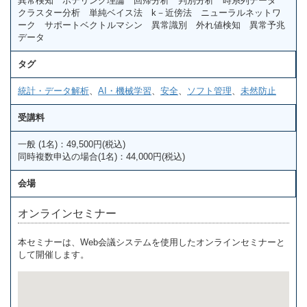
異常検知 ホテリング理論 回帰分析 判別分析 時系列データ
クラスター分析 単純ベイス法 k－近傍法 ニューラルネットワ
ーク サポートベクトルマシン 異常識別 外れ値検知 異常予兆
データ
タグ
統計・データ解析
、
AI・機械学習
、
安全
、
ソフト管理
、
未然防止
受講料
一般 (1名)：49,500円(税込)
同時複数申込の場合(1名)：44,000円(税込)
会場
オンラインセミナー
本セミナーは、Web会議システムを使用したオンラインセミナーと
して開催します。