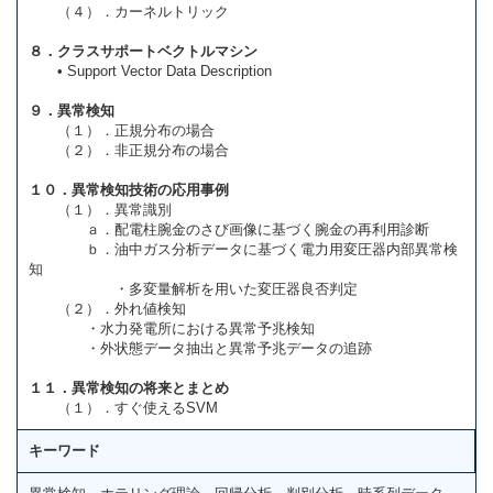
（４）．カーネルトリック
８．クラスサポートベクトルマシン
• Support Vector Data Description
９．異常検知
（１）．正規分布の場合
（２）．非正規分布の場合
１０．異常検知技術の応用事例
（１）．異常識別
ａ．配電柱腕⾦のさび画像に基づく腕金の再利用診断
ｂ．油中ガス分析データに基づく電力用変圧器内部異常検
知
・多変量解析を用いた変圧器良否判定
（２）．外れ値検知
・水力発電所における異常予兆検知
・外状態データ抽出と異常予兆データの追跡
１１．異常検知の将来とまとめ
（１）．すぐ使えるSVM
キーワード