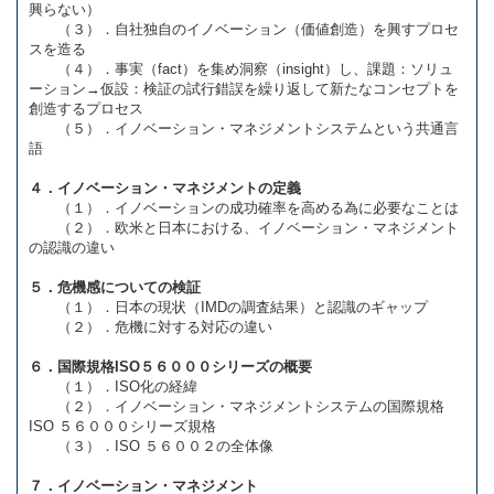
興らない）
（３）．自社独自のイノベーション（価値創造）を興すプロセ
スを造る
（４）．事実（fact）を集め洞察（insight）し、課題：ソリュ
ーション→仮設：検証の試行錯誤を繰り返して新たなコンセプトを
創造するプロセス
（５）．イノベーション・マネジメントシステムという共通言
語
４．イノベーション・マネジメントの定義
（１）．イノベーションの成功確率を高める為に必要なことは
（２）．欧米と日本における、イノベーション・マネジメント
の認識の違い
５．危機感についての検証
（１）．日本の現状（IMDの調査結果）と認識のギャップ
（２）．危機に対する対応の違い
６．国際規格ISO５６０００シリーズの概要
（１）．ISO化の経緯
（２）．イノベーション・マネジメントシステムの国際規格
ISO ５６０００シリーズ規格
（３）．ISO ５６００２の全体像
７．イノベーション・マネジメント