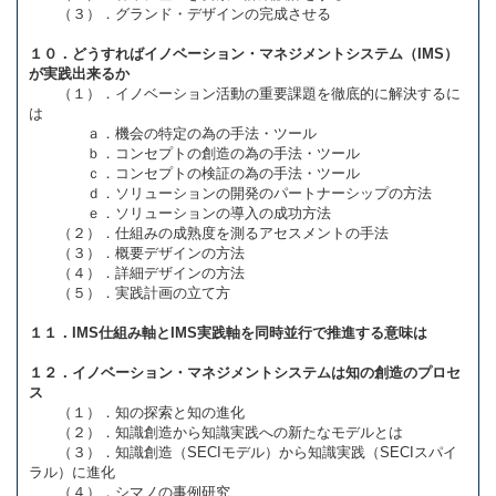
（３）．グランド・デザインの完成させる
１０．どうすればイノベーション・マネジメントシステム（IMS）
が実践出来るか
（１）．イノベーション活動の重要課題を徹底的に解決するに
は
ａ．機会の特定の為の手法・ツール
ｂ．コンセプトの創造の為の手法・ツール
ｃ．コンセプトの検証の為の手法・ツール
ｄ．ソリューションの開発のパートナーシップの方法
ｅ．ソリューションの導入の成功方法
（２）．仕組みの成熟度を測るアセスメントの手法
（３）．概要デザインの方法
（４）．詳細デザインの方法
（５）．実践計画の立て方
１１．IMS仕組み軸とIMS実践軸を同時並行で推進する意味は
１２．イノベーション・マネジメントシステムは知の創造のプロセ
ス
（１）．知の探索と知の進化
（２）．知識創造から知識実践への新たなモデルとは
（３）．知識創造（SECIモデル）から知識実践（SECIスパイ
ラル）に進化
（４）．シマノの事例研究