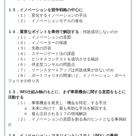
１３．イノベーションを競争戦略の中心に
（１）．変化するイノベーションの手法
（２）．イノベーションモデルの進化
１４．重要なポイントを事例で解説する
：何故成功しないのか
（１）．イノベーションの意図
（２）．イノベーターの保護
（３）．失敗の許容
（４）．ステージゲート法の課題
（５）．ビジネスコンテストを成功させる秘訣
（６）．伴走型コンサルの問題点
（７）．リーンスタートアップは何故成果が出ないのか
（８）．ポートフォリオの間違いと、イノベーション・ポート
フォリオの作り方
１３．IMS仕組み軸のもとに、まず事業機会に関する意図をもとに
活動する
（１）．事業機会を発見し「機会を特定」する手法
ａ．未来に向けて、最も有効な手法を解説する
ｂ．最も注目される１７の領域解説
（２）．イノベーションの意図を創る為のヒントとなる事例紹
介
１４．イノベーション・マネジメントシステム（IMS）の事例