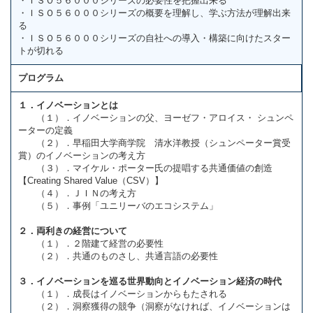
・ＩＳＯ５６０００シリーズの必要性を把握出来る
・ＩＳＯ５６０００シリーズの概要を理解し、学ぶ方法が理解出来
る
・ＩＳＯ５６０００シリーズの自社への導入・構築に向けたスター
トが切れる
プログラム
１．イノベーションとは
（１）．イノベーションの父、ヨーゼフ・アロイス・ シュンペ
ーターの定義
（２）．早稲田大学商学院 清水洋教授（シュンペーター賞受
賞）のイノベーションの考え方
（３）．マイケル・ポーター氏の提唱する共通価値の創造
【Creating Shared Value（CSV）】
（４）．ＪＩＮの考え方
（５）．事例「ユニリーバのエコシステム」
２．両利きの経営について
（１）．２階建て経営の必要性
（２）．共通のものさし、共通言語の必要性
３．イノベーションを巡る世界動向とイノベーション経済の時代
（１）．成長はイノベーションからもたされる
（２）．洞察獲得の競争（洞察がなければ、イノベーションは