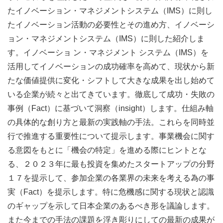
たイノベーション・マネジメントシステム（IMS）に則し
たイノベーション活動の必要性とその進め方、イノベーシ
ョン・マネジメントシステム（IMS）に則した紹介しま
す。イノベーショ ン・マネジメント システム（IMS）を
活用してイノベーションの成功確率を高めて、現状から新
たな価値提供に変化・シフトして大きな成果を出し始めて
いる企業が続々と出てきています。徹底して成功・失敗の
事例（Fact）に基づいて洞察（insight）します。仕組み軸
の具体的な創り方と最新の実践軸の手法。これらを同時並
行で推進する重要性について提示します。事業機会に関す
る意図をもとに「機会の特定」を進める際にヒントとな
る、２０２３年に最も投資を集めたスタートアップの分野
１７を提示して、参加企業の各業界の未来を考える為の事
実（Fact）を提示します。特に危機感に関する現状と認識
のギャップを示して日本企業のあるべき形を議論します。
また今までの手法の課題を浮き彫りにしての最新の成果が