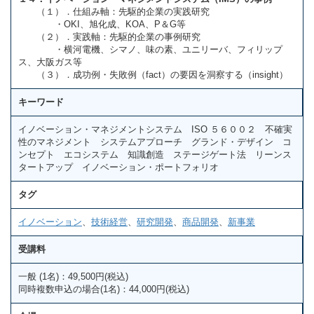
（１）．仕組み軸：先駆的企業の実践研究
・OKI、旭化成、KOA、P＆G等
（２）．実践軸：先駆的企業の事例研究
・横河電機、シマノ、味の素、ユニリーバ、フィリップ
ス、大阪ガス等
（３）．成功例・失敗例（fact）の要因を洞察する（insight）
キーワード
イノベーション・マネジメントシステム ISO ５６００２ 不確実
性のマネジメント システムアプローチ グランド・デザイン コ
ンセプト エコシステム 知識創造 ステージゲート法 リーンス
タートアップ イノベーション・ポートフォリオ
タグ
イノベーション
、
技術経営
、
研究開発
、
商品開発
、
新事業
受講料
一般 (1名)：49,500円(税込)
同時複数申込の場合(1名)：44,000円(税込)