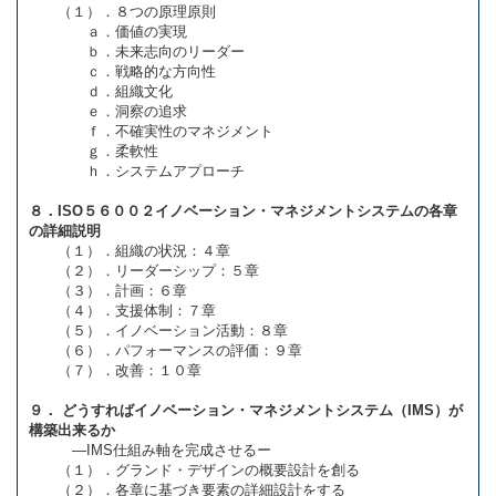
（１）．８つの原理原則
ａ．価値の実現
ｂ．未来志向のリーダー
ｃ．戦略的な方向性
ｄ．組織文化
ｅ．洞察の追求
ｆ．不確実性のマネジメント
ｇ．柔軟性
ｈ．システムアプローチ
８．ISO５６００２イノベーション・マネジメントシステムの各章
の詳細説明
（１）．組織の状況：４章
（２）．リーダーシップ：５章
（３）．計画：６章
（４）．支援体制：７章
（５）．イノベーション活動：８章
（６）．パフォーマンスの評価：９章
（７）．改善：１０章
９． どうすればイノベーション・マネジメントシステム（IMS）が
構築出来るか
―IMS仕組み軸を完成させるー
（１）．グランド・デザインの概要設計を創る
（２）．各章に基づき要素の詳細設計をする