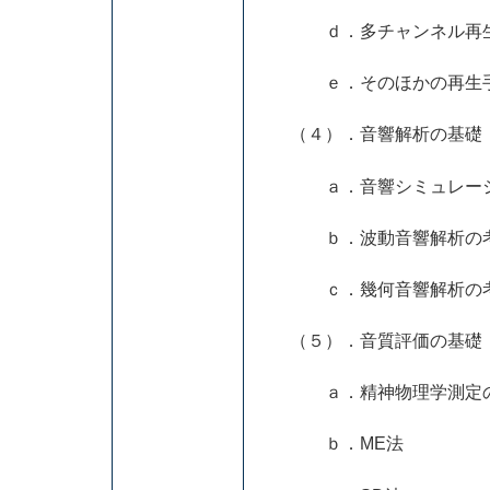
ｄ．多チャンネル再
ｅ．そのほかの再生手法
（４）．音響解析の基礎
ａ．音響シミュレーション
ｂ．波動音響解析の考
ｃ．幾何音響解析の考
（５）．音質評価の基礎
ａ．精神物理学測定の
ｂ．ME法