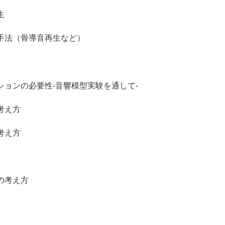
生
（骨導音再生など）
の必要性-音響模型実験を通して-
え方
え方
考え方