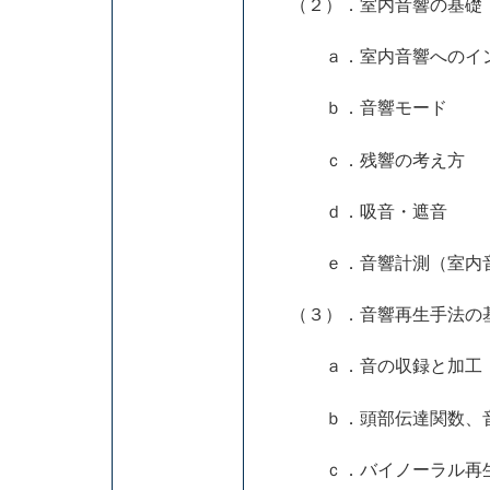
（２）．室内音響の基礎
ａ．室内音響へのイン
ｂ．音響モード
ｃ．残響の考え方
ｄ．吸音・遮音
ｅ．音響計測（室内音響
（３）．音響再生手法の基
ａ．音の収録と加工
ｂ．頭部伝達関数、音
ｃ．バイノーラル再生、