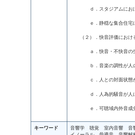
ｄ．スタジアムにおけ
ｅ．静穏な集合住宅にお
（２）．快音評価における
ａ．快音・不快音の生
ｂ．音楽の調性が人の生
ｃ．人との対面状態が生
ｄ．人為的騒音が人に与
ｅ．可聴域内外音成分を
キーワード
音響学 聴覚 室内音響 音
イノーラル 骨導音 音響解