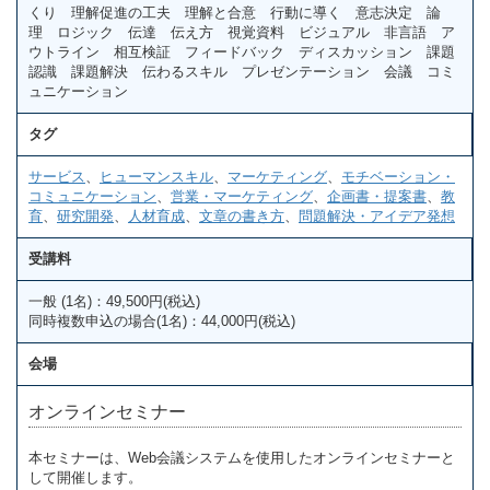
くり 理解促進の工夫 理解と合意 行動に導く 意志決定 論
理 ロジック 伝達 伝え方 視覚資料 ビジュアル 非言語 ア
ウトライン 相互検証 フィードバック ディスカッション 課題
認識 課題解決 伝わるスキル プレゼンテーション 会議 コミ
ュニケーション
タグ
サービス
、
ヒューマンスキル
、
マーケティング
、
モチベーション・
コミュニケーション
、
営業・マーケティング
、
企画書・提案書
、
教
育
、
研究開発
、
人材育成
、
文章の書き方
、
問題解決・アイデア発想
受講料
一般 (1名)：49,500円(税込)
同時複数申込の場合(1名)：44,000円(税込)
会場
オンラインセミナー
本セミナーは、Web会議システムを使用したオンラインセミナーと
して開催します。