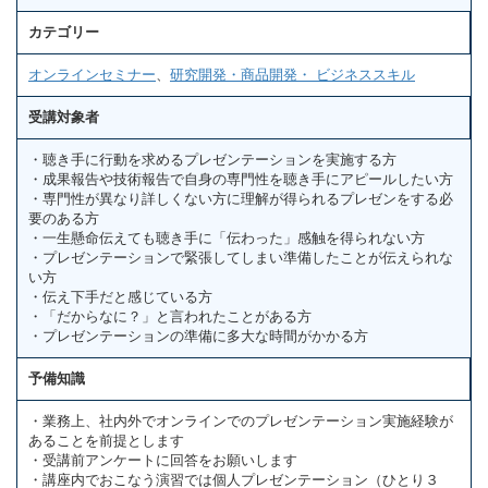
カテゴリー
オンラインセミナー
、
研究開発・商品開発・ ビジネススキル
受講対象者
・聴き手に行動を求めるプレゼンテーションを実施する方
・成果報告や技術報告で自身の専門性を聴き手にアピールしたい方
・専門性が異なり詳しくない方に理解が得られるプレゼンをする必
要のある方
・一生懸命伝えても聴き手に「伝わった」感触を得られない方
・プレゼンテーションで緊張してしまい準備したことが伝えられな
い方
・伝え下手だと感じている方
・「だからなに？」と言われたことがある方
・プレゼンテーションの準備に多大な時間がかかる方
予備知識
・業務上、社内外でオンラインでのプレゼンテーション実施経験が
あることを前提とします
・受講前アンケートに回答をお願いします
・講座内でおこなう演習では個人プレゼンテーション（ひとり３