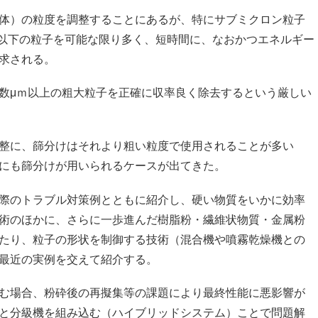
体）の粒度を調整することにあるが、特にサブミクロン粒子
ｍ以下の粒子を可能な限り多く、短時間に、なおかつエネルギー
求される。
数μｍ以上の粗大粒子を正確に収率良く除去するという厳しい
整に、篩分けはそれより粗い粒度で使用されることが多い
にも篩分けが用いられるケースが出てきた。
際のトラブル対策例とともに紹介し、硬い物質をいかに効率
術のほかに、さらに一歩進んだ樹脂粉・繊維状物質・金属粉
たり、粒子の形状を制御する技術（混合機や噴霧乾燥機との
最近の実例を交えて紹介する。
む場合、粉砕後の再擬集等の課題により最終性能に悪影響が
と分級機を組み込む（ハイブリッドシステム）ことで問題解