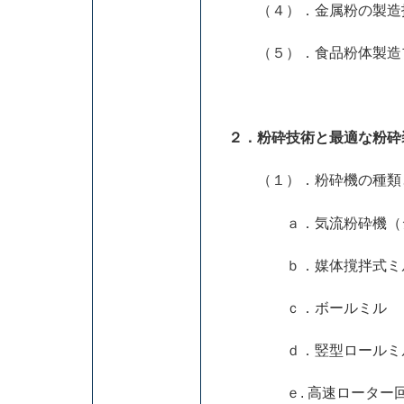
（４）．金属粉の製造技
（５）．食品粉体製造プ
２．粉砕技術と最適な粉砕
（１）．粉砕機の種類
ａ．気流粉砕機（ジ
ｂ．媒体撹拌式ミ
ｃ．ボールミル
ｄ．竪型ロールミ
ｅ. 高速ローター回