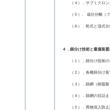
（４）．サブミクロン
（５）. 成分分離（フ
（６）．乾式と湿式分
４．篩分け技術と最適装置
（１）．篩分け技術の
（２）．各種篩分け装
（３）．篩網（樹脂製
（４）．篩網の目詰ま
（５）．異物混入防止