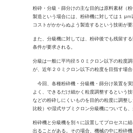
粉砕・分級・篩分けの主な目的は原料素材（粉
製造という場合には、粉砕機に対しては１ μ
コストがかからぬよう製造するという技術が要
また、分級機に対しては、粉砕後でも残留する
条件が要求される。
分級は一般に平均径５０ミクロン以下の粒度調
が、近年２０ミクロン以下の粒度を目指す場合
今回、各種粉砕機・分級機・篩分け装置を実
よく、できるだけ細かく粒度調整するという技
などの粉砕しにくいものを目的の粒度に調整し
比較）や湿式サブミクロン分級機についても、
粉砕機と分級機を別々に設置してプロセスに組
出ることがある。その場合、機械の中に粉砕機