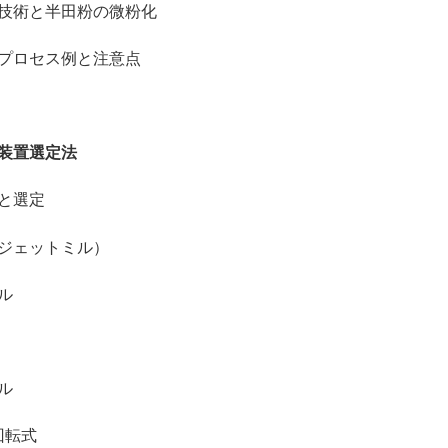
術と半田粉の微粉化
ロセス例と注意点
装置選定法
と選定
ェットミル）
ル
ル
転式