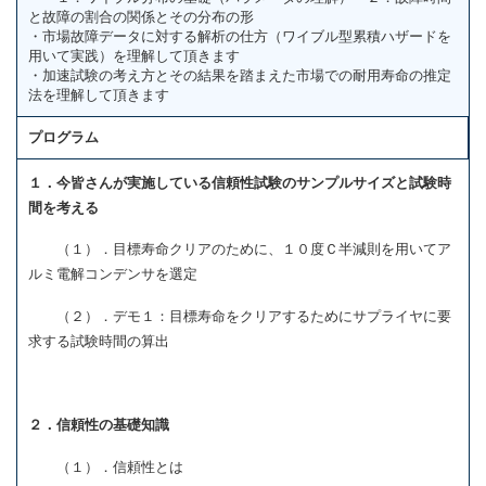
と故障の割合の関係とその分布の形
・市場故障データに対する解析の仕方（ワイブル型累積ハザードを
用いて実践）を理解して頂きます
・加速試験の考え方とその結果を踏まえた市場での耐用寿命の推定
法を理解して頂きます
プログラム
１．今皆さんが実施している信頼性試験のサンプルサイズと試験時
間を考える
（１）．目標寿命クリアのために、１０度Ｃ半減則を用いてア
ルミ電解コンデンサを選定
（２）．デモ１：目標寿命をクリアするためにサプライヤに要
求する試験時間の算出
２．信頼性の基礎知識
（１）．信頼性とは