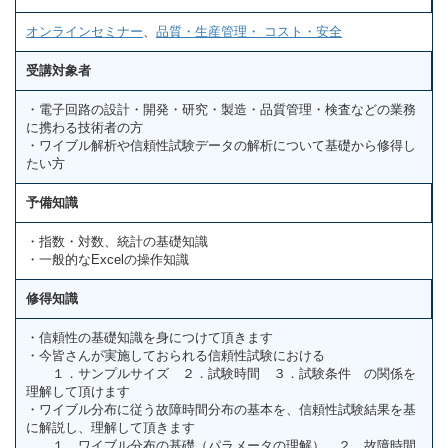
オンラインセミナー
、
品質・生産管理・ コスト・安全
受講対象者
・電子回路の設計・開発・研究・製造・品質管理・検査などの業務
に携わる技術者の方
・ワイブル解析や信頼性試験データの解析について基礎から修得し
たい方
予備知識
・指数・対数、統計の基礎知識
・一般的なExcelの操作知識
修得知識
・信頼性の基礎知識を身につけて頂きます
・今皆さんが実施しておられる信頼性試験における
１．サンプルサイズ ２．試験時間 ３．試験条件 の関係を
理解して頂けます
・ワイブル分布に従う故障時間分布の基本を、信頼性試験結果を基
に解説し、理解して頂きます
１．ワイブル分布の基礎（パラメータの理解） ２．故障時間