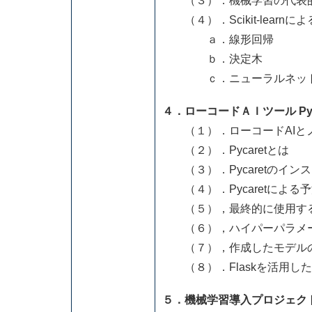
（３）．機械学習の代表的
（４）．Scikit-learn
ａ．線形回帰
ｂ．決定木
ｃ．ニューラルネット
４．ローコードＡＩツール Py
（１）．ローコードAIとノ
（２）．Pycaretとは
（３）．Pycaretのイン
（４）．Pycaretによる
（５），最終的に使用する
（６），ハイパーパラメー
（７），作成したモデルの
（８）．Flaskを活用した
５．機械学習導入プロジェク