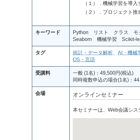
（１）．機械学習を導入
（２）．プロジェクト推進
キーワード
Python リスト クラス モ
Seaborn 機械学習 Scikit-l
タグ
統計・データ解析
、
AI・機械
OS・言語
受講料
一般 (1名)：49,500円(税込)
同時複数申込の場合(1名)：44,
会場
オンラインセミナー
本セミナーは、Web会議シ