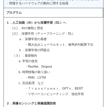
・関連するハードウェアの動向に関する知識
プログラム
１．人工知能（AI）から深層学習（DL）へ
(１) ．AIの種類と歴史
(２) ．深層学習（ディープラーニング：DL）
ａ．深層学習の基礎
・畳み込みニューラルネット、確率的勾配降下法
ｂ．深層学習の問題点
（３）．最新動向
a. 学習の改良
・ResNet、Dropout
b. 時間情報の取り扱い
・RNN、LSTM
c. 言語処理 など
・Ｔｒａｎｓｆｏｍｅｒ、GPTｎ、BERT
・リザバーコンピューティング、強化学習
２．画像センシングと画像認識技術