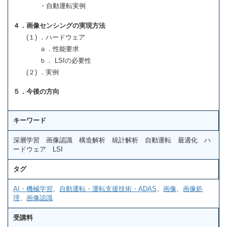
・自動運転実例
４．画像センシングの実現方法
(１) ．ハードウェア
ａ．性能要求
ｂ． LSIの必要性
(２) ．実例
５．今後の方向
キーワード
深層学習 画像認識 構造解析 統計解析 自動運転 最適化 ハ
ードウェア LSI
タグ
AI・機械学習
、
自動運転・運転支援技術・ADAS
、
画像
、
画像処
理
、
画像認識
受講料