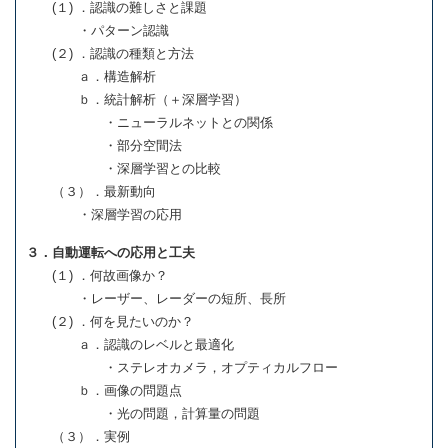
(１) ．認識の難しさと課題
・パターン認識
(２) ．認識の種類と方法
ａ．構造解析
ｂ．統計解析（＋深層学習）
・ニューラルネットとの関係
・部分空間法
・深層学習との比較
（３）．最新動向
・深層学習の応用
３．自動運転への応用と工夫
(１) ．何故画像か？
・レーザー、レーダーの短所、長所
(２) ．何を見たいのか？
ａ．認識のレベルと最適化
・ステレオカメラ，オプティカルフロー
ｂ．画像の問題点
・光の問題，計算量の問題
（３）．実例