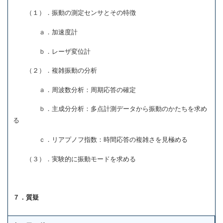
（１）．振動の測定センサとその特徴
ａ．加速度計
ｂ．レーザ変位計
（２）．複雑振動の分析
ａ．周波数分析：周期応答の確定
ｂ．主成分分析：多点計測データから振動のかたちを求め
る
ｃ．リアプノフ指数：時間応答の複雑さを見極める
（３）．実験的に振動モードを求める
７．質疑