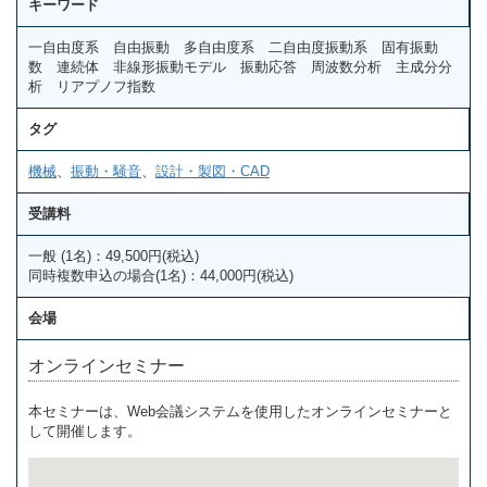
キーワード
一自由度系 自由振動 多自由度系 二自由度振動系 固有振動
数 連続体 非線形振動モデル 振動応答 周波数分析 主成分分
析 リアプノフ指数
タグ
機械
、
振動・騒音
、
設計・製図・CAD
受講料
一般 (1名)：49,500円(税込)
同時複数申込の場合(1名)：44,000円(税込)
会場
オンラインセミナー
本セミナーは、Web会議システムを使用したオンラインセミナーと
して開催します。