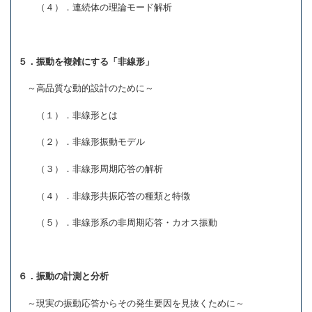
（４）．連続体の理論モード解析
５．振動を複雑にする「非線形」
～高品質な動的設計のために～
（１）．非線形とは
（２）．非線形振動モデル
（３）．非線形周期応答の解析
（４）．非線形共振応答の種類と特徴
（５）．非線形系の非周期応答・カオス振動
６．振動の計測と分析
～現実の振動応答からその発生要因を見抜くために～