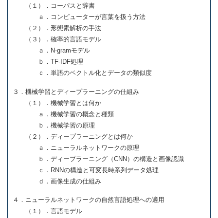
（１）．コーパスと辞書
ａ．コンピューターが言葉を扱う方法
（２）．形態素解析の手法
（３）．確率的言語モデル
ａ．N-gramモデル
ｂ．TF-IDF処理
ｃ．単語のベクトル化とデータの類似度
３．機械学習とディープラーニングの仕組み
（１）．機械学習とは何か
ａ．機械学習の概念と種類
ｂ．機械学習の原理
（２）．ディープラーニングとは何か
ａ．ニューラルネットワークの原理
ｂ．ディープラーニング（CNN）の構造と画像認識
ｃ．RNNの構造と可変長時系列データ処理
ｄ．画像生成の仕組み
４．ニューラルネットワークの自然言語処理への適用
（１）．言語モデル