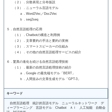
（２）．分散表現と分布仮説
（３）．ニューラル言語モデル
ａ．Word2Vec／Doc2Vec
ｂ．seq2seq
５．自然言語処理の応用
（１）．Chatbotの構造と利用例
（２）．文章要約の手法と要約の実例
（３）．スマートスピーカーの仕組み
（４）．その他の自然言語処理サービスの紹介
６．驚異の進化を続ける自然言語処理技術
（１）．最新の自然言語処理技術の紹介
ａ．Google の最先端モデル「BERT」
ｂ．人間並みの文章生成モデル「GPT-3」
キーワード
自然言語処理 統計的言語モデル ニューラルネットワーク デ
ィープラーニング 言語モデル Chatbot ＡＩ 人工知能 自動会