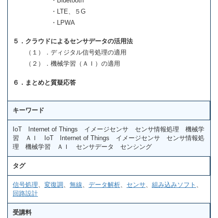
・Bluetooth
・LTE、５G
・LPWA
５．クラウドによるセンサデータの活用法
（１）．ディジタル信号処理の適用
（２）．機械学習（ＡＩ）の適用
６．まとめと質疑応答
キーワード
IoT Internet of Things イメージセンサ センサ情報処理 機械学
習 ＡＩ IoT Internet of Things イメージセンサ センサ情報処
理 機械学習 ＡＩ センサデータ センシング
タグ
信号処理
、
変復調
、
無線
、
データ解析
、
センサ
、
組み込みソフト
、
回路設計
受講料