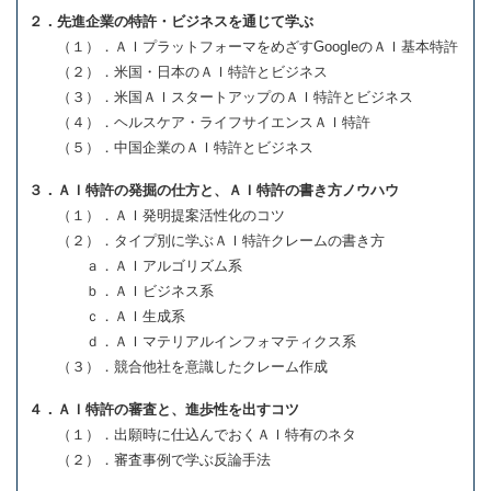
２．先進企業の特許・ビジネスを通じて学ぶ
（１）．ＡＩプラットフォーマをめざすGoogleのＡＩ基本特許
（２）．米国・日本のＡＩ特許とビジネス
（３）．米国ＡＩスタートアップのＡＩ特許とビジネス
（４）．ヘルスケア・ライフサイエンスＡＩ特許
（５）．中国企業のＡＩ特許とビジネス
３．ＡＩ特許の発掘の仕方と、ＡＩ特許の書き方ノウハウ
（１）．ＡＩ発明提案活性化のコツ
（２）．タイプ別に学ぶＡＩ特許クレームの書き方
ａ．ＡＩアルゴリズム系
ｂ．ＡＩビジネス系
ｃ．ＡＩ生成系
ｄ．ＡＩマテリアルインフォマティクス系
（３）．競合他社を意識したクレーム作成
４．ＡＩ特許の審査と、進歩性を出すコツ
（１）．出願時に仕込んでおくＡＩ特有のネタ
（２）．審査事例で学ぶ反論手法