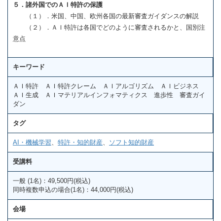
５．諸外国でのＡＩ特許の保護
（１）．米国、中国、欧州各国の最新審査ガイダンスの解説
（２）．ＡＩ特許は各国でどのように審査されるかと、国別注
意点
キーワード
ＡＩ特許 ＡＩ特許クレーム ＡＩアルゴリズム ＡＩビジネス
ＡＩ生成 ＡＩマテリアルインフォマティクス 進歩性 審査ガイ
ダン
タグ
AI・機械学習
、
特許・知的財産
、
ソフト知的財産
受講料
一般 (1名)：49,500円(税込)
同時複数申込の場合(1名)：44,000円(税込)
会場