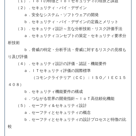
（１）．ＩｏＴの特徴とＩｏＴセキュリティの現状と課題
（２）．セキュリティ・バイ・デザイン
ａ．安全なシステム・ソフトウェアの開発
ｂ．セキュリティ・バイ・デザインの定義とメリット
（３）．セキュリティ設計～主な分析技術・リスク評価手法
ａ．セキュリティコンセプトの策定・セキュリティ要求分
析技術
ｂ．脅威の特定・分析手法・脅威に対するリスクの見積も
り及び評価
（４）．セキュリティ設計の評価・認証・機能要件
ａ．ＩＴセキュリティ評価の国際標準
（コモンクライテリア（ＣＣ）：ＩＳＯ／ＩＥＣ１５
４０８）
ｂ．セキュリティ機能要件の構成
ｃ．つながる世界の開発指針～ＩｏＴ高信頼化機能
（５）．セーフティ＆セキュリティ設計
ａ．セーフティとセキュリティの概念
ｂ．セーフティとセキュリティの設計プロセスと特徴の比
較