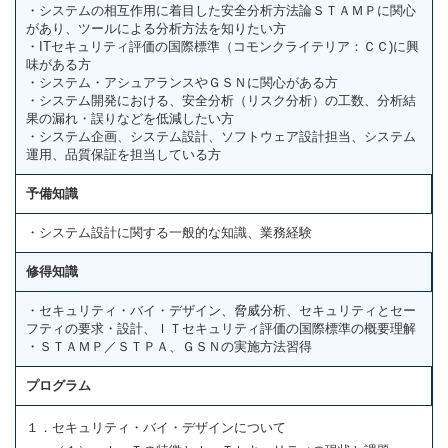
・システムの相互作用に着目した安全分析方法論ＳＴＡＭＰに関心
があり、ツールによる分析方法を知りたい方
・ITセキュリティ評価の国際標準（コモンクライテリア：ＣＣ)に興
味がある方
・システム・アシュアランスやＧＳＮに関心がある方
・システム開発における、安全分析（リスク分析）の工数、分析結
果の漏れ・誤りなどを低減したい方
・システム企画、システム設計、ソフトウェア設計担当、システム
運用、品質保証を担当している方
予備知識
・システム設計に関する一般的な知識、業務経験
修得知識
・セキュリティ・バイ・デザイン、脅威分析、セキュリティとセー
フティの要求・設計、ＩＴセキュリティ評価の国際標準の概要理解
・ＳＴＡＭＰ／ＳＴＰＡ、ＧＳＮの実施方法習得
プログラム
１．セキュリティ・バイ・デザインについて