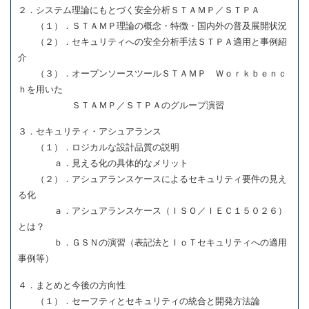
２．システム理論にもとづく安全分析ＳＴＡＭＰ／ＳＴＰＡ
（１）．ＳＴＡＭＰ理論の概念・特徴・国内外の普及展開状況
（２）．セキュリティへの安全分析手法ＳＴＰＡ適用と事例紹
介
（３）．オープンソースツールＳＴＡＭＰ Ｗｏｒｋｂｅｎｃ
ｈを用いた
ＳＴＡＭＰ／ＳＴＰＡのグループ演習
３．セキュリティ・アシュアランス
（１）．ロジカルな設計品質の説明
ａ．見える化の具体的なメリット
（２）．アシュアランスケースによるセキュリティ要件の見え
る化
ａ．アシュアランスケース（ＩＳＯ／ＩＥＣ１５０２６）
とは？
ｂ．ＧＳＮの演習（表記法とＩｏＴセキュリティへの適用
事例等）
４．まとめと今後の方向性
（１）．セーフティとセキュリティの統合と開発方法論