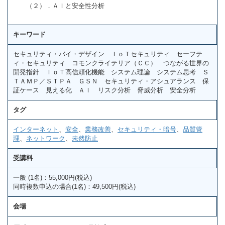
（２）．ＡＩと安全性分析
キーワード
セキュリティ・バイ・デザイン ＩｏＴセキュリティ セーフテ
ィ・セキュリティ コモンクライテリア（ＣＣ） つながる世界の
開発指針 ＩｏＴ高信頼化機能 システム理論 システム思考 Ｓ
ＴＡＭＰ／ＳＴＰＡ ＧＳＮ セキュリティ・アシュアランス 保
証ケース 見える化 ＡＩ リスク分析 脅威分析 安全分析
タグ
インターネット
、
安全
、
業務改善
、
セキュリティ・暗号
、
品質管
理
、
ネットワーク
、
未然防止
受講料
一般 (1名)：55,000円(税込)
同時複数申込の場合(1名)：49,500円(税込)
会場