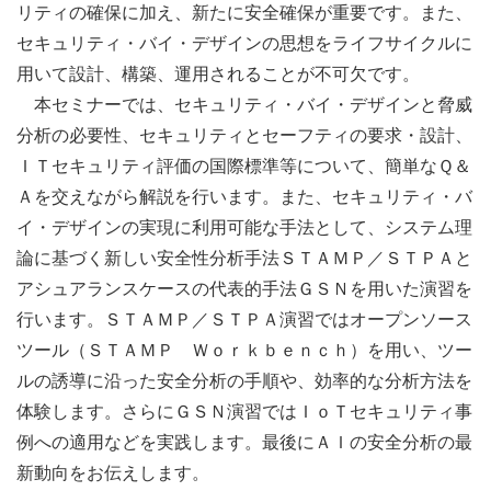
リティの確保に加え、新たに安全確保が重要です。また、
セキュリティ・バイ・デザインの思想をライフサイクルに
用いて設計、構築、運用されることが不可欠です。
本セミナーでは、セキュリティ・バイ・デザインと脅威
分析の必要性、セキュリティとセーフティの要求・設計、
ＩＴセキュリティ評価の国際標準等について、簡単なＱ＆
Ａを交えながら解説を行います。また、セキュリティ・バ
イ・デザインの実現に利用可能な手法として、システム理
論に基づく新しい安全性分析手法ＳＴＡＭＰ／ＳＴＰＡと
アシュアランスケースの代表的手法ＧＳＮを用いた演習を
行います。ＳＴＡＭＰ／ＳＴＰＡ演習ではオープンソース
ツール（ＳＴＡＭＰ Ｗｏｒｋｂｅｎｃｈ）を用い、ツー
ルの誘導に沿った安全分析の手順や、効率的な分析方法を
体験します。さらにＧＳＮ演習ではＩｏＴセキュリティ事
例への適用などを実践します。最後にＡＩの安全分析の最
新動向をお伝えします。