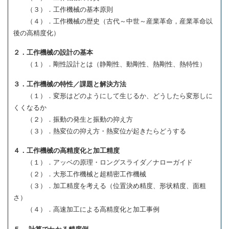
（３）．工作機械の基本原則
（４）．工作機械の歴史（古代～中世～産業革命，産業革命以
後の高精度化）
２．工作機械の設計の基本
（１）．剛性設計とは（静剛性、動剛性、熱剛性、熱特性）
３．工作機械の特性／課題と解決方法
（１）．変形はどのようにして生じるか、どうしたら変形しに
くくなるか
（２）．振動の発生と振動の抑え方
（３）．熱変位の抑え方・熱変位が起きたらどうする
４．工作機械の高精度化と加工精度
（１）．アッベの原理・ロングスライダ／ナローガイド
（２）．大形工作機械と超精密工作機械
（３）．加工精度を考える（位置決め精度、形状精度、面粗
さ）
（４）．高速加工による高精度化と加工事例