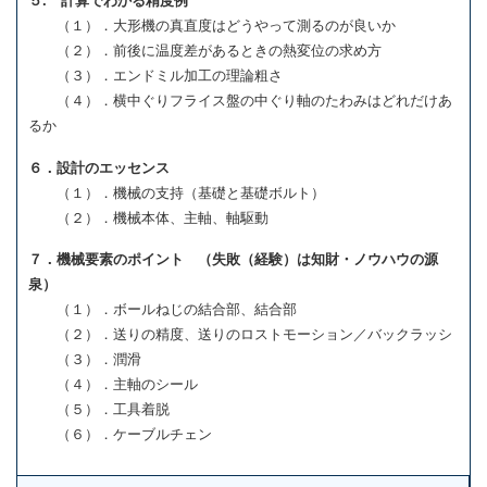
５. 計算でわかる精度例
（１）．大形機の真直度はどうやって測るのが良いか
（２）．前後に温度差があるときの熱変位の求め方
（３）．エンドミル加工の理論粗さ
（４）．横中ぐりフライス盤の中ぐり軸のたわみはどれだけあ
るか
６．設計のエッセンス
（１）．機械の支持（基礎と基礎ボルト）
（２）．機械本体、主軸、軸駆動
７．機械要素のポイント （失敗（経験）は知財・ノウハウの源
泉）
（１）．ボールねじの結合部、結合部
（２）．送りの精度、送りのロストモーション／バックラッシ
（３）．潤滑
（４）．主軸のシール
（５）．工具着脱
（６）．ケーブルチェン