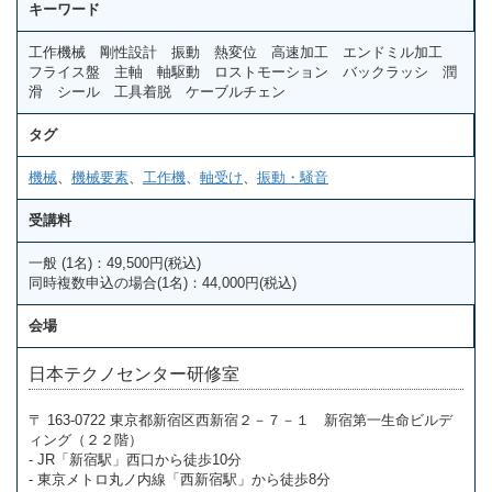
キーワード
工作機械 剛性設計 振動 熱変位 高速加工 エンドミル加工
フライス盤 主軸 軸駆動 ロストモーション バックラッシ 潤
滑 シール 工具着脱 ケーブルチェン
タグ
機械
、
機械要素
、
工作機
、
軸受け
、
振動・騒音
受講料
一般 (1名)：49,500円(税込)
同時複数申込の場合(1名)：44,000円(税込)
会場
日本テクノセンター研修室
〒 163-0722 東京都新宿区西新宿２－７－１ 新宿第一生命ビルデ
ィング（２２階）
- JR「新宿駅」西口から徒歩10分
- 東京メトロ丸ノ内線「西新宿駅」から徒歩8分