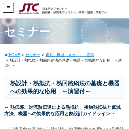
セミナー
HOME
セミナー
電気・機械・メカトロ・設備
熱設計・熱抵抗・熱回路網法の基礎と機器への効果的な応用 ～演
習付～
熱設計・熱抵抗・熱回路網法の基礎と機器
への効果的な応用 ～演習付～
～ 熱伝導、対流熱伝達による熱抵抗、接触熱抵抗と低減
方法、機器への効果的な応用と熱設計ガイドライン ～