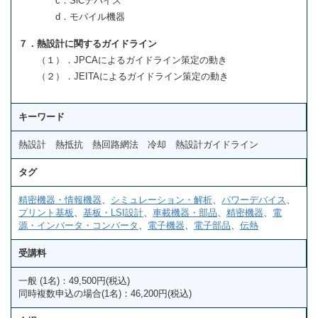
c．SiCデバイス
d．モバイル機器
７．熱設計に関するガイドライン
（１）．JPCAによるガイドライン策定の動き
（２）．JEITAによるガイドライン策定の動き
キーワード
熱設計 熱抵抗 熱回路網法 冷却 熱設計ガイドライン
タグ
精密機器・情報機器
、
シミュレーション・解析
、
パワーデバイス
、
プリント基板
、
基板・LSI設計
、
車載機器・部品
、
精密機器
、
電
源・インバータ・コンバータ
、
電子機器
、
電子部品
、
伝熱
受講料
一般 (1名)：49,500円(税込)
同時複数申込の場合(1名)：46,200円(税込)