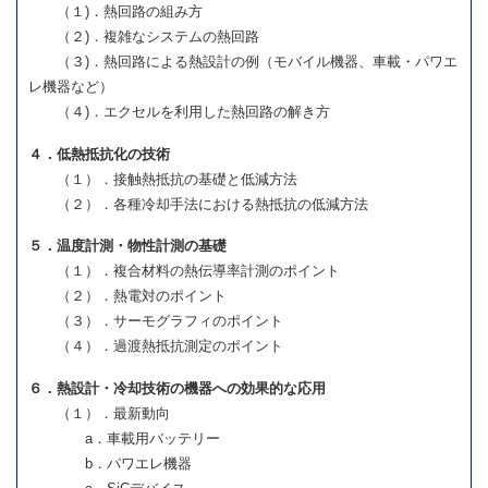
（１)．熱回路の組み方
（２)．複雑なシステムの熱回路
（３)．熱回路による熱設計の例（モバイル機器、車載・パワエ
レ機器など）
（４)．エクセルを利用した熱回路の解き方
４．低熱抵抗化の技術
（１）．接触熱抵抗の基礎と低減方法
（２）．各種冷却手法における熱抵抗の低減方法
５．温度計測・物性計測の基礎
（１）．複合材料の熱伝導率計測のポイント
（２）．熱電対のポイント
（３）．サーモグラフィのポイント
（４）．過渡熱抵抗測定のポイント
６．熱設計・冷却技術の機器への効果的な応用
（１）．最新動向
a．車載用バッテリー
b．パワエレ機器