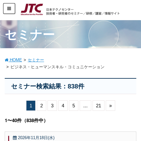
セミナー
HOME
セミナー
ビジネス・ヒューマンスキル・コミュニケーション
セミナー検索結果：838件
1
2
3
4
5
…
21
»
1〜40件（838件中）
2026年11月18日(水)