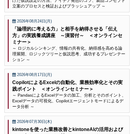
けた仮説設定の方法、アイデア発想のコツ、製品コンセプト
立案のプロセスと検証およびブラッシュアップ ～
2026年08月24日(月)
「論理的に考える力」と相手を納得させる「伝え
方」の実践養成講座 ～演習付～ ＜オンラインセ
ミナー＞
～ ロジカルシンキング、情報の共有化、納得感を高める論
理展開、ロジックツリーと仮説思考、成功するプレゼンテー
ション ～
2026年08月17日(月)
CopilotによるExcelの自動化、業務効率化とその実
践ポイント ＜オンラインセミナー＞
～ PandasによるExcelデータの加工、分析とそのポイント、
Excelデータの可視化、Copilotエージェントモードによるデ
ータ分析 ～
2026年07月30日(木)
kintoneを使った業務改善とkintoneAIの活用および