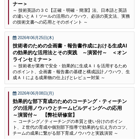
ナー＞
～ 技術英語の３Ｃ【正確・明確・簡潔】法、日本語と英語
の違いとＡＩツールの活用のノウハウ、必須の英文法、実務
の技術文書への応用とそのポイント ～
2026年06月25日(木)
技術者のための企画書・報告書作成における生成AI
の効果的な活用法とその実践 ～演習付～ ＜オン
ラインセミナー＞
～ 技術者が業務で安全・効果的に生成ＡＩを活用するため
のポイント、企画書・報告書の基礎と構成設計ノウハウ、生
成ＡＩによる成果物の仕上げとレビュー対策 ～
2026年06月08日(月)
効果的な部下育成のためのコーチング・ティーチン
グの活用ノウハウとチームビルディングへの応用
～演習付～ 【弊社研修室】
～ コーチング／ティーチングの本質と使い分けのポイン
ト、Ｚ世代の育成や個別部下指導で効果的な伝え方のコツ、
チームの成果に繋がる部下育成ノウハウと実践演習 ～