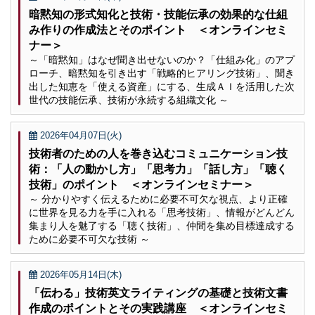
暗黙知の形式知化と技術・技能伝承の効果的な仕組
み作りの作成法とそのポイント ＜オンラインセミ
ナー＞
～「暗黙知」はなぜ聞き出せないのか？「仕組み化」のアプ
ローチ、暗黙知を引き出す「戦略的ヒアリング技術」、聞き
出した知恵を「使える資産」にする、生成ＡＩを活用した次
世代の技能伝承、技術が永続する組織文化 ～
2026年04月07日(火)
技術者のための人を巻き込むコミュニケーション技
術：「人の動かし方」「思考力」「話し方」「聴く
技術」のポイント ＜オンラインセミナー＞
～ 分かりやすく伝えるために必要不可欠な視点、より正確
に世界を見る力を手に入れる「思考技術」、情報がどんどん
集まり人を魅了する「聴く技術」、仲間を集め目標達成する
ために必要不可欠な技術 ～
2026年05月14日(木)
「伝わる」技術英文ライティングの基礎と技術文書
作成のポイントとその実践講座 ＜オンラインセミ