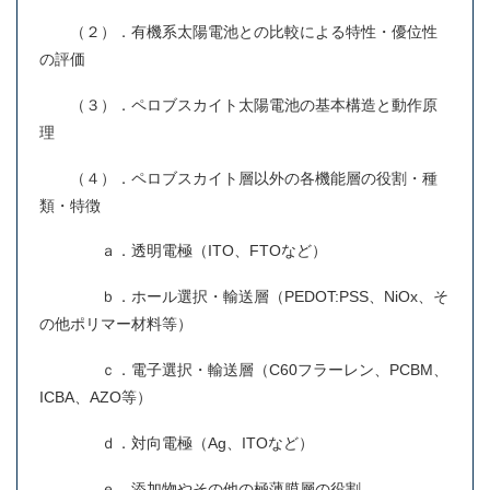
（２）．有機系太陽電池との比較による特性・優位性
の評価
（３）．ペロブスカイト太陽電池の基本構造と動作原
理
（４）．ペロブスカイト層以外の各機能層の役割・種
類・特徴
ａ．透明電極（ITO、FTOなど）
ｂ．ホール選択・輸送層（PEDOT:PSS、NiOx、そ
の他ポリマー材料等）
ｃ．電子選択・輸送層（C60フラーレン、PCBM、
ICBA、AZO等）
ｄ．対向電極（Ag、ITOなど）
ｅ．添加物やその他の極薄膜層の役割