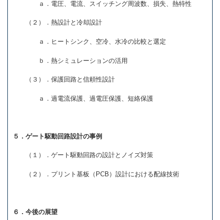
ａ．電圧、電流、スイッチング周波数、損失、熱特性
（２）．熱設計と冷却設計
ａ．ヒートシンク、空冷、水冷の比較と選定
ｂ．熱シミュレーションの活用
（３）．保護回路と信頼性設計
ａ．過電流保護、過電圧保護、短絡保護
５．ゲート駆動回路設計の事例
（１）．ゲート駆動回路の設計とノイズ対策
（２）．プリント基板（PCB）設計における配線技術
６．今後の展望