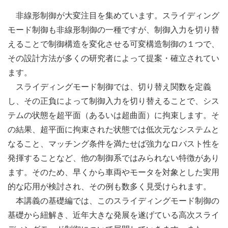
非線形制御が大変注目を集めています。スライディング
モード制御も非線形制御の一種ですが、制御入力を切り替
えることで制御構造を変化させる可変構造制御の１つで、
その設計方法が多くの研究者によって提案・確立されてい
ます。
スライディングモード制御では、切り替え関数を定義
し、その正負によって制御入力を切り替えることで、シス
テムの状態を超平面（あるいは超曲面）に拘束します。そ
の結果、超平面に拘束された状態では低次元なシステムと
なること、マッチング条件を満たせば強力なロバスト性を
発揮することなど、他の制御系ではみられない特徴があり
ます。そのため、早くから車両やモータを対象とした実用
的な応用が検討され、その例も数多く見受けられます。
本講義の基礎編では、このスライディングモード制御の
基礎から紐解き、近年大きな発展を遂げている高次スライ