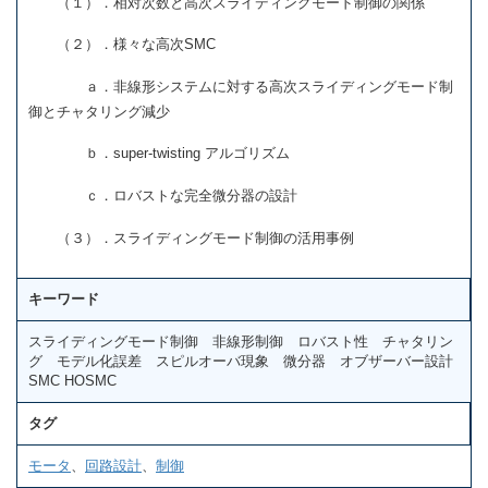
（１）．相対次数と高次スライディングモード制御の関係
（２）．様々な高次SMC
ａ．非線形システムに対する高次スライディングモード制
御とチャタリング減少
ｂ．super-twisting アルゴリズム
ｃ．ロバストな完全微分器の設計
（３）．スライディングモード制御の活用事例
キーワード
スライディングモード制御 非線形制御 ロバスト性 チャタリン
グ モデル化誤差 スピルオーバ現象 微分器 オブザーバー設計
SMC HOSMC
タグ
モータ
、
回路設計
、
制御