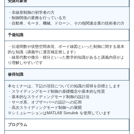
受講対象者
・非線形制御の初学者の方
・制御関係の業務を行っている方
・自動車、モータ、機械、ドローン、その他関連企業の技術者の方
予備知識
・伝達関数や状態空間表現、ボード線図といった制御に関する基本
的な知識（講義中に適宜補足致します）
・線形代数や微分・積分といった数学的知識があると講義内容がよ
り理解しやすいです
修得知識
本セミナーは、下記の項目についての知識の習得を目標とします
・スライディングモード制御の基礎概念や基本的な性質
・基本的なスライディングモード制御の設計法
・サーボ系、オブザーバーの設計への応用
・高次スライディングモード制御への展開
※シミュレーションはMATLAB Simulink を使用しています
プログラム