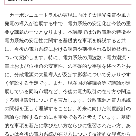
カーボンニュートラルの実現に向けて太陽光発電や風力
発電の導入が進展する中で、電力系統の安定化は今後の重
要な課題の一つとなります。本講義では分散電源の特徴や
電力系統の安定性に関する基礎的な事項を解説すると共
に、今後の電力系統における課題や期待される対策技術に
ついて紹介します。特に、電力系統の周波数・電力潮流・
電圧および位相角の安定性、の基礎的な事項を述べると共
に、分散電源の大量導入が及ぼす影響について分かりやす
く解説する予定です。また、現在国の審議会等で議論が進
展している同時市場など、今後の電力取引の在り方や関連
する制度設計についても言及します。分散電源と電力系統
の関係を正しく理解することは、将来に向けた制度設計の
議論を理解するためにも重要であると考えています。基礎
的な事項を新たに学びたい方ならびに復習されたい方、あ
るいは今後の電力系統の在り方について技術的な観点から