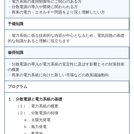
・電力系統の運用制御等にご関心のある方
・分散電源の導入や開発に関わられる方
・将来の電力・エネルギー問題をより深く理解したい方
予備知識
・電力系統に係る技術的な内容が中心となるため、電気回路の基礎
的な知識があると理解に役立ちます
修得知識
・分散電源の導入が電力系統の安定性に及ぼす影響とその対策技術
の概要
・将来の電力系統に向けた新しい市場などの政策議論動向
プログラム
１．分散電源と電力系統の基礎
（１）．電力系統の概要
（２）．分散電源の特徴
ａ．太陽光発電
ｂ．風力発電
ｃ．蓄電池