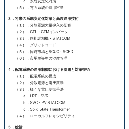
ｃ．系統安定化対策
（５）．電力系統の運用容量
３．将来の系統安定化対策と高度運用技術
（１）．分散電源大量導入の影響
（２）．GFL・GFMインバータ
（３）．同期調相機・STATCOM
（４）．グリッドコード
（５）．同時市場とSCUC・SCED
（６）．市場主導型の混雑管理
４．配電系統の運用制御における課題と対策技術
（１）．配電系統の構成
（２）．分散電源と電圧変動
（３）．様々な電圧制御手法
ａ．LRT・SVR
ｂ．SVC・PV-STATCOM
ｃ．Solid State Transformer
（４）．ローカルフレキシビリティ
５．総括