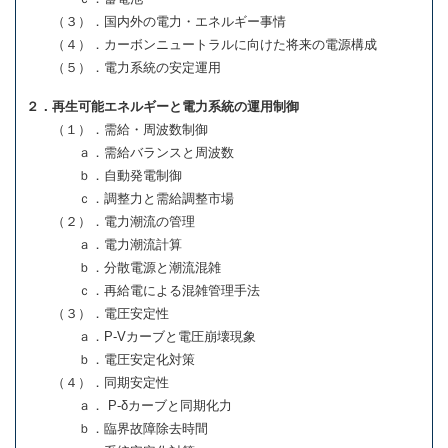
（３）．国内外の電力・エネルギー事情
（４）．カーボンニュートラルに向けた将来の電源構成
（５）．電力系統の安定運用
２．再生可能エネルギーと電力系統の運用制御
（１）．需給・周波数制御
ａ．需給バランスと周波数
ｂ．自動発電制御
ｃ．調整力と需給調整市場
（２）．電力潮流の管理
ａ．電力潮流計算
ｂ．分散電源と潮流混雑
ｃ．再給電による混雑管理手法
（３）．電圧安定性
ａ．P-Vカーブと電圧崩壊現象
ｂ．電圧安定化対策
（４）．同期安定性
ａ． P-δカーブと同期化力
ｂ．臨界故障除去時間