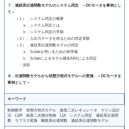
７．連続系伝達関数モデルのシステム同定 ～DCモータを事例とし
て～
（１）．システム同定の概要
ａ．システム同定とは
ｂ．システム同定の手順
（２）．入出力データを得るための同定実験
（３）．連続系伝達関数モデルの同定
ａ．Scilabを用いるための前準備
ｂ．Scilabによるモデル構造ARXによる同定
・演習
８．伝達関数モデルから状態方程式モデルへの変換 ～DCモータを
事例として～
キーワード
制御数学 状態方程式モデル 線形二次レギュレータ ゲイン設計
法 LQR 線形二次積分制御 LQI システム同定 連続系伝達関
数 ラプラス変換 離散系伝達関数 連続系伝達関数モデル