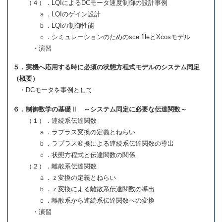
（４）．LQIによるDCモータ速度制御の設計事例
ａ．LQIのゲイン設計
ｂ．LQIの制御性能
ｃ．シミュレーションのためのsce.fileとXcosモデル
・演習
５．実機へ応用する時に必須の状態方程式モデルのシステム同定
（概要）
・DCモータを事例として
６．制御数学の基礎Ⅱ ～システム同定に必要な伝達関数～
（１）．連続系伝達関数
ａ．ラプラス変換の定義とねらい
ｂ．ラプラス変換による連続系伝達関数の導出
ｃ．状態方程式と伝達関数の関係
（２）．離散系伝達関数
ａ．ｚ変換の定義とねらい
ｂ．ｚ変換による離散系伝達関数の導出
ｃ．離散系から連続系伝達関数への変換
・演習