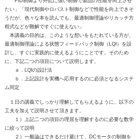
「PID制御より外乱に強い制御で製品の性能を向上させ
たい」「現代制御やロバスト制御などで性能を向上できそ
うだが、色々な本を読んでも、最適制御理論やリカッチ方
程式などが難解ですぐに使えない」
本講義の目的は、このような想いをもたれている方が、
最適制御理論による状態フィードバック制御（LQI）を設
計し、すぐに実践的に使えるようにことです。そのため
に、下記二つの項目について説明します。
ａ．LQIの設計法
ｂ．上記設計を実機へ応用するのに必須となるシステ
ム同定
１日の講義でしっかり理解してもらえるように、以下の
工夫を加えて説明させて頂きます。
１）上記二つの項目の理屈を理解するのに必要な数学
に絞って説明
２）一般論はできるだけ避けて、DCモータの制御を