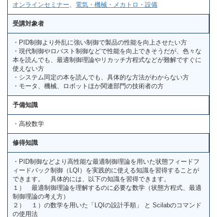
オンラインセミナー
、
電気・機械・メカトロ・設備
受講対象者
・PID制御より外乱に強い制御で製品の性能を向上させたい方
・現代制御やロバスト制御などで性能を向上できそうだが、色々な
本を読んでも、最適制御理論やリカッチ方程式などが難解ですぐに
使えない方
・システム同定の本を読んでも、具体的な方法がわからない方
・モータ、機械、ロボットほか関連部門の技術者の方
予備知識
・高校数学
修得知識
・PID制御などより高性能な最適制御理論を用いた状態フィードフ
ィードバック制御（LQI）を実践的に使える知識を習得することが
できます。 具体的には、以下の知識を習得できます。
１） 最適制御理論を理解するのに必要な数学（状態方程式、最適
制御理論の考え方）
２） １）の数学を用いた「LQIの設計手順」 と Scilabのコマンド
の使用法