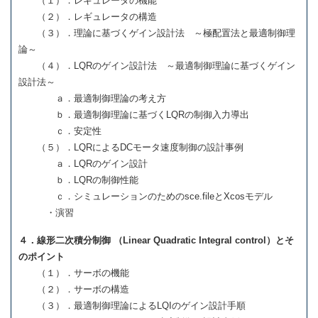
（１）．レギュレータの機能
（２）．レギュレータの構造
（３）．理論に基づくゲイン設計法 ～極配置法と最適制御理
論～
（４）．LQRのゲイン設計法 ～最適制御理論に基づくゲイン
設計法～
ａ．最適制御理論の考え方
ｂ．最適制御理論に基づくLQRの制御入力導出
ｃ．安定性
（５）．LQRによるDCモータ速度制御の設計事例
ａ．LQRのゲイン設計
ｂ．LQRの制御性能
ｃ．シミュレーションのためのsce.fileとXcosモデル
・演習
４．線形二次積分制御 （Linear Quadratic Integral control）とそ
のポイント
（１）．サーボの機能
（２）．サーボの構造
（３）．最適制御理論によるLQIのゲイン設計手順