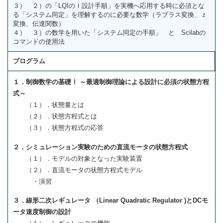
３） ２）の「LQIのＩ設計手順」を実機へ応用する時に必須とな
る「システム同定」を理解するのに必要な数学（ラプラス変換、ｚ
変換、伝達関数）
４） ３）の数学を用いた「システム同定の手順」 と Scilabの
コマンドの使用法
プログラム
１．制御数学の基礎Ⅰ ～最適制御理論による設計に必須の状態方程
式～
（１）．状態量とは
（２）．状態方程式とは
（３）．状態方程式の応答
２．シミュレーション実験のための直流モータの状態方程式
（１）．モデルの対象となった実験装置
（２）．直流モータの状態方程式モデル
・演習
３．線形二次レギュレータ （Linear Quadratic Regulator )とDCモ
ータ速度制御の設計