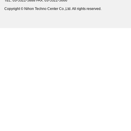
TEL: 03-5322-5888 FAX: 03-5322-5666
Copyright © Nihon Techno Center Co.,Ltd. All rights reserved.