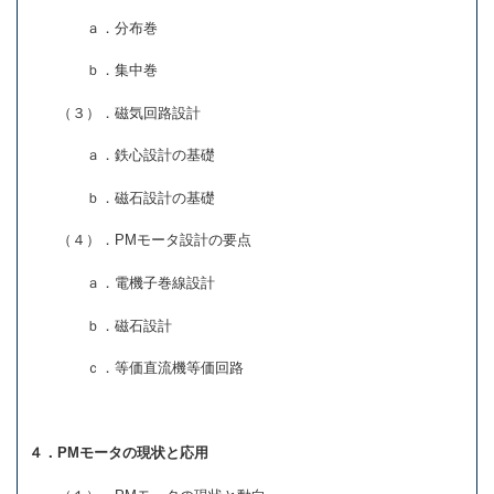
ａ．分布巻
ｂ．集中巻
（３）．磁気回路設計
ａ．鉄心設計の基礎
ｂ．磁石設計の基礎
（４）．PMモータ設計の要点
ａ．電機子巻線設計
ｂ．磁石設計
ｃ．等価直流機等価回路
４．PMモータの現状と応用