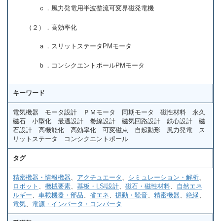
ｃ．風力発電用半波整流可変界磁発電機
（２）．高効率化
ａ．スリットステータPMモータ
ｂ．コンシクエントポールPMモータ
キーワード
電気機器 モータ設計 ＰＭモータ 同期モータ 磁性材料 永久
磁石 小型化 最適設計 巻線設計 磁気回路設計 鉄心設計 磁
石設計 高機能化 高効率化 可変磁束 自起動形 風力発電 ス
リットステータ コンシクエントポール
タグ
精密機器・情報機器
、
アクチュエータ
、
シミュレーション・解析
、
ロボット
、
機械要素
、
基板・LSI設計
、
磁石・磁性材料
、
自然エネ
ルギー
、
車載機器・部品
、
省エネ
、
振動・騒音
、
精密機器
、
絶縁
、
電気
、
電源・インバータ・コンバータ