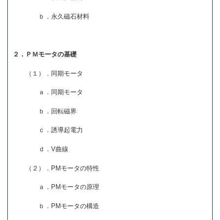
ｂ．永久磁石材料
２．ＰＭモータの基礎
（１）．同期モータ
ａ．同期モータ
ｂ．回転磁界
ｃ．誘導起電力
ｄ．V曲線
（２）．PMモータの特性
ａ．PMモータの原理
ｂ．PMモータの構造