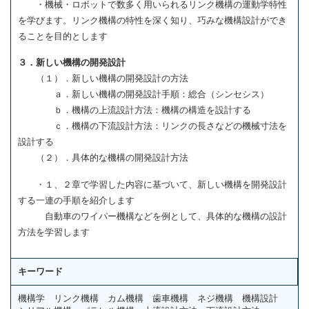
・機械・ロボットで数多く用いられるリンク機構の運動学特性
を学びます。リンク機構の特性を深く知り、巧みな機構設計ができ
ることを目的とします
３．新しい機構の開発設計
（１）．新しい機構の開発設計の方法
ａ．新しい機構の開発設計手順：総合（シンセシス）
ｂ．機構の上流設計方法：機構の構造を設計する
ｃ．機構の下流設計方法：リンクの長さなどの機械寸法を
設計する
（２）．具体的な機構の開発設計方法
・１、２章で学習した内容に基づいて、新しい機構を開発設計
する一連の手順を紹介します
自動車のワイパー機構などを例として、具体的な機構の設計
方法を学習します
キーワード
機構学 リンク機構 カム機構 歯車機構 ネジ機構 機構設計