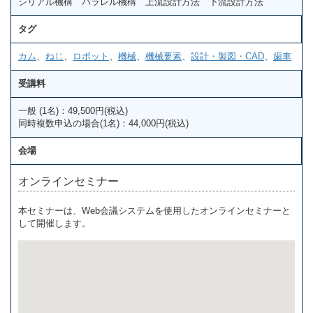
シリアル機構 パラレル機構 上流設計方法 下流設計方法
タグ
カム
、
ねじ
、
ロボット
、
機械
、
機械要素
、
設計・製図・CAD
、
歯車
受講料
一般 (1名)：49,500円(税込)
同時複数申込の場合(1名)：44,000円(税込)
会場
オンラインセミナー
本セミナーは、Web会議システムを使用したオンラインセミナーと
して開催します。