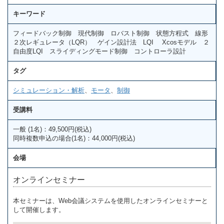
キーワード
フィードバック制御 現代制御 ロバスト制御 状態方程式 線形
２次レギュレータ（LQR） ゲイン設計法 LQI Xcosモデル ２
自由度LQI スライディングモード制御 コントローラ設計
タグ
シミュレーション・解析
、
モータ
、
制御
受講料
一般 (1名)：49,500円(税込)
同時複数申込の場合(1名)：44,000円(税込)
会場
オンラインセミナー
本セミナーは、Web会議システムを使用したオンラインセミナーと
して開催します。