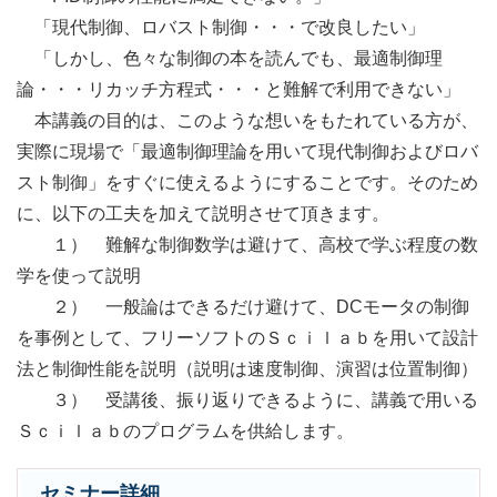
「現代制御、ロバスト制御・・・で改良したい」
「しかし、色々な制御の本を読んでも、最適制御理
論・・・リカッチ方程式・・・と難解で利用できない」
本講義の目的は、このような想いをもたれている方が、
実際に現場で「最適制御理論を用いて現代制御およびロバ
スト制御」をすぐに使えるようにすることです。そのため
に、以下の工夫を加えて説明させて頂きます。
１） 難解な制御数学は避けて、高校で学ぶ程度の数
学を使って説明
２） 一般論はできるだけ避けて、DCモータの制御
を事例として、フリーソフトのＳｃｉｌａｂを用いて設計
法と制御性能を説明（説明は速度制御、演習は位置制御）
３） 受講後、振り返りできるように、講義で用いる
Ｓｃｉｌａｂのプログラムを供給します。
セミナー詳細