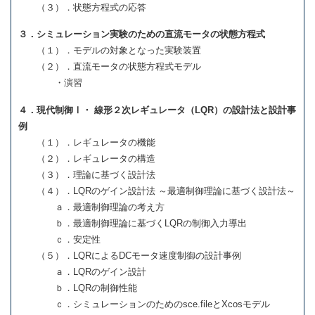
（３）．状態方程式の応答
３．シミュレーション実験のための直流モータの状態方程式
（１）．モデルの対象となった実験装置
（２）．直流モータの状態方程式モデル
・演習
４．現代制御Ⅰ・ 線形２次レギュレータ（LQR）の設計法と設計事
例
（１）．レギュレータの機能
（２）．レギュレータの構造
（３）．理論に基づく設計法
（４）．LQRのゲイン設計法 ～最適制御理論に基づく設計法～
ａ．最適制御理論の考え方
ｂ．最適制御理論に基づくLQRの制御入力導出
ｃ．安定性
（５）．LQRによるDCモータ速度制御の設計事例
ａ．LQRのゲイン設計
ｂ．LQRの制御性能
ｃ．シミュレーションのためのsce.fileとXcosモデル