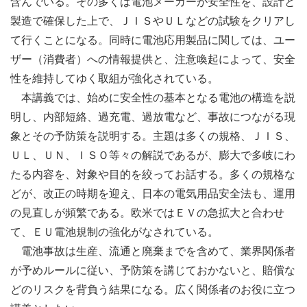
含んでいる。その多くは電池メーカーが安全性を、設計と
製造で確保した上で、ＪＩＳやＵＬなどの試験をクリアし
て行くことになる。同時に電池応用製品に関しては、ユー
ザー（消費者）への情報提供と、注意喚起によって、安全
性を維持してゆく取組が強化されている。
本講義では、始めに安全性の基本となる電池の構造を説
明し、内部短絡、過充電、過放電など、事故につながる現
象とその予防策を説明する。主題は多くの規格、ＪＩＳ、
ＵＬ、ＵＮ、ＩＳＯ等々の解説であるが、膨大で多岐にわ
たる内容を、対象や目的を絞ってお話する。多くの規格な
どが、改正の時期を迎え、日本の電気用品安全法も、運用
の見直しが頻繁である。欧米ではＥＶの急拡大と合わせ
て、ＥＵ電池規制の強化がなされている。
電池事故は生産、流通と廃棄までを含めて、業界関係者
が予めルールに従い、予防策を講じておかないと、賠償な
どのリスクを背負う結果になる。広く関係者のお役に立つ