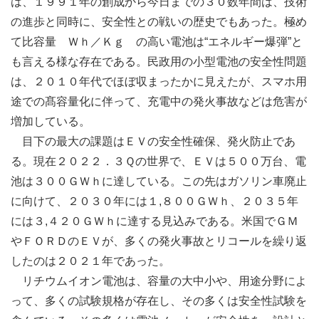
は、１９９１年の創成から今日までの３０数年間は、技術
の進歩と同時に、安全性との戦いの歴史でもあった。極め
て比容量 Ｗｈ／Ｋｇ の高い電池は“エネルギー爆弾”と
も言える様な存在である。民政用の小型電池の安全性問題
は、２０１０年代でほぼ収まったかに見えたが、スマホ用
途での髙容量化に伴って、充電中の発火事故などは危害が
増加している。
目下の最大の課題はＥＶの安全性確保、発火防止であ
る。現在２０２２．３Ｑの世界で、ＥＶは５００万台、電
池は３００ＧＷｈに達している。この先はガソリン車廃止
に向けて、２０３０年には１,８００ＧＷｈ、２０３５年
には３,４２０ＧＷｈに達する見込みである。米国でＧＭ
やＦＯＲＤのＥＶが、多くの発火事故とリコールを繰り返
したのは２０２１年であった。
リチウムイオン電池は、容量の大中小や、用途分野によ
って、多くの試験規格が存在し、その多くは安全性試験を