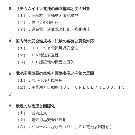
３．リチウムイオン電池の基本構成と安全対策
（１）．正極材、負極材と電池構成
（２）．内部／外部短絡
（３）．過充電、過放電の抑止と劣化防止
４．国内外の安全性規格・試験の各論と実務対応
（１）．ＪＪＩＳと電気用品安全法
（２）．ＵＮ輸送安全性
（３）．ＵＬ認証他の概要と目的
５．電池応用製品の規格と国際表示と今後の展開
（１）．モバイルと民生用
（２）．産業用と自動車（ＵＬ、ＵＮＥＣＥ／Ｒ１００、ＩＳ
Ｏ）
６．最近の法改正と国際化
（１）．国内法規
（２）．電気用品安全法運用
（３）．グローバルな規制（ＵＬ、ＥＵ電池規制ほか）