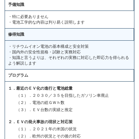
予備知識
・特に必要ありません
・電池工学的な内容は判り易く説明します
修得知識
・リチウムイオン電池の基本構成と安全対策
・国内外の安全性規格・試験と実務対応
・知識と言うよりは、それぞれの実務に対応した即応力を得られる
よう解説します
プログラム
１．最近のＥＶ化の進行と電池総量
（１）．２０３０／３５を目指したガソリン車廃止
（２）．電池の総ＧＷｈ数
（３）．ＥＶ台数の実績と推定
２．ＥＶの発火事故の現状と対応策
（１）．２０２１年の米国の状況
（２）．欧州の状況とその後の対応