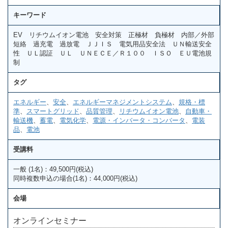
キーワード
EV リチウムイオン電池 安全対策 正極材 負極材 内部／外部
短絡 過充電 過放電 ＪＪＩＳ 電気用品安全法 ＵＮ輸送安全
性 ＵＬ認証 ＵＬ ＵＮＥＣＥ／Ｒ１００ ＩＳＯ ＥＵ電池規
制
タグ
エネルギー
、
安全
、
エネルギーマネジメントシステム
、
規格・標
準
、
スマートグリッド
、
品質管理
、
リチウムイオン電池
、
自動車・
輸送機
、
蓄電
、
電気化学
、
電源・インバータ・コンバータ
、
電装
品
、
電池
受講料
一般 (1名)：49,500円(税込)
同時複数申込の場合(1名)：44,000円(税込)
会場
オンラインセミナー